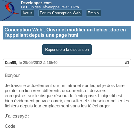
Developpez.com
Le Club des Développeurs et IT Pro
Actus
Forum Conception Web
Emploi
Conception Web
:
Ouvrir et modifier un fichier .doc en
l'appellant depuis une page html
Répondre à la discussion
Dan99
,
le 29/05/2012 à 16h40
#1
Bonjour,
Je travaille actuellement sur un Intranet sur lequel je dois faire
pointer un lien vers différents documents et dossiers
enregistrés sur le disque réseau de l'entreprise. L'objectif est
bien évidement pouvoir ouvrir, consulter et si besoin modifier les
fichiers depuis leur emplacement sans les télécharger.
J'ai essayé :
Code :