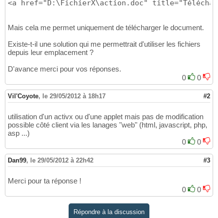
<a href="D:\FichierX\action.doc" title="Téléchar
Mais cela me permet uniquement de télécharger le document.
Existe-t-il une solution qui me permettrait d'utiliser les fichiers
depuis leur emplacement ?
D'avance merci pour vos réponses.
0
0
Vil'Coyote
,
le 29/05/2012 à 18h17
#2
utilisation d'un activx ou d'une applet mais pas de modification
possible côté client via les lanages "web" (html, javascript, php,
asp ...)
0
0
Dan99
,
le 29/05/2012 à 22h42
#3
Merci pour ta réponse !
0
0
Répondre à la discussion