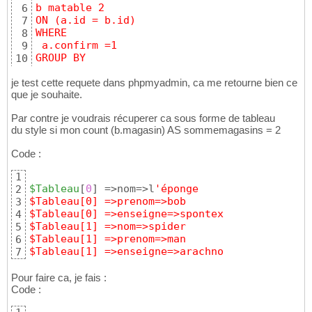
b matable 2 
6
ON (a.id = b.id)
7
WHERE
8
 a.confirm =1
9
GROUP BY
10
a.nom"
;
11
je test cette requete dans phpmyadmin, ca me retourne bien ce
que je souhaite.
Par contre je voudrais récuperer ca sous forme de tableau
du style si mon count (b.magasin) AS sommemagasins = 2
Code :
1
$Tableau
[
0
]
 =>nom=>l
'éponge
2
$Tableau[0] =>prenom=>bob
3
$Tableau[0] =>enseigne=>spontex
4
$Tableau[1] =>nom=>spider
5
$Tableau[1] =>prenom=>man
6
$Tableau[1] =>enseigne=>arachno
7
Pour faire ca, je fais :
Code :