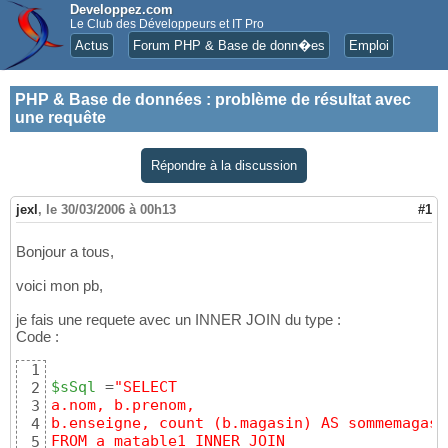
Developpez.com
Le Club des Développeurs et IT Pro
Actus
Forum PHP & Base de donn�es
Emploi
PHP & Base de données
:
problème de résultat avec
une requête
Répondre à la discussion
jexl
,
le 30/03/2006 à 00h13
#1
Bonjour a tous,
voici mon pb,
je fais une requete avec un INNER JOIN du type :
Code :
1
$sSql
 =
"SELECT
2
a.nom, b.prenom,
3
b.enseigne, count (b.magasin) AS sommemagasi
4
FROM a matable1 INNER JOIN
5