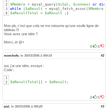
1
$Membre
 = mysql_query
(
$sSql
, 
$connex
)
or
die
(
2
while
(
$aResult
 = mysql_fetch_assoc
(
$Membre
)
)
3
$aResultTotal
 = 
$aResult
 ;
}
4
Mon pb, c'est que cela ne me retourne qu'une seulle ligne de
tableau !!!
Vous avez une idée ?
Merci, et @+
0
0
moechofe
,
le 30/03/2006 à 00h19
#2
oui, j'ai une idée, essaye :
Code :
1
$aResultTotal
[
]
 = 
$aResult
;
2
0
0
jexl
,
le 30/03/2006 à 00h20
#3