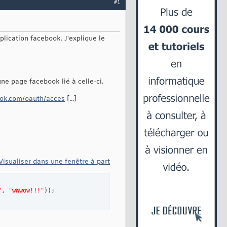
#1
plication facebook. J'explique le
ne page facebook lié à celle-ci.
ook.com/oauth/acces
[...]
Visualiser dans une fenêtre à part
"
, 
"wWwow!!!"
)
)
;