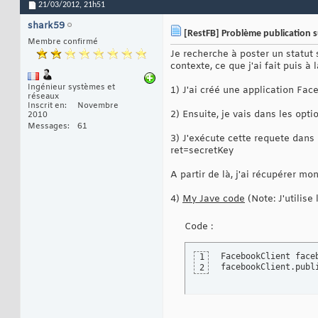
21/03/2012,
21h51
shark59
[RestFB] Problème publication 
Membre confirmé
Je recherche à poster un statut 
contexte, ce que j'ai fait puis à 
Ingénieur systèmes et
1) J'ai créé une application Face
réseaux
Inscrit en
Novembre
2) Ensuite, je vais dans les op
2010
Messages
61
3) J'exécute cette requete dan
ret=secretKey
A partir de là, j'ai récupérer m
4)
My Jave code
(Note: J'utilise 
Code :
FacebookClient face
1
facebookClient.publ
2