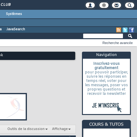
CLUB
Systèmes
a
JavaSearch
Recherche avancée
Navigation
ok
Inscrivez-vous
gratuitement
pour pouvoir participer,
suivre les réponses en
temps réel, voter pour
les messages, poser vos
propres questions et
recevoir la newsletter
Outils de la discussion
Affichage