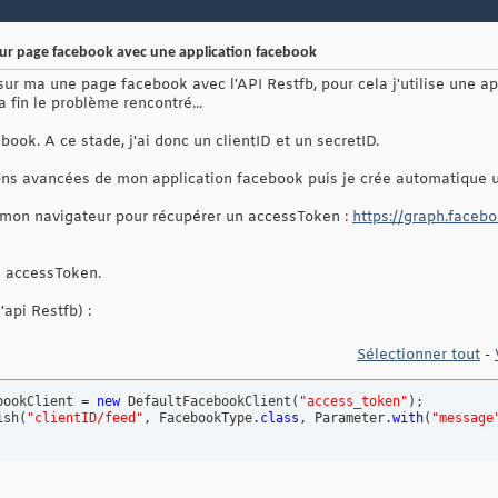
sur page facebook avec une application facebook
sur ma une page facebook avec l'API Restfb, pour cela j'utilise une ap
la fin le problème rencontré...
book. A ce stade, j'ai donc un clientID et un secretID.
tions avancées de mon application facebook puis je crée automatique u
s mon navigateur pour récupérer un accessToken :
https://graph.faceb
on accessToken.
l'api Restfb) :
Sélectionner tout
-
bookClient = 
new
 DefaultFacebookClient
(
"access_token"
)
;

ish
(
"clientID/feed"
, FacebookType.
class
, Parameter.
with
(
"message