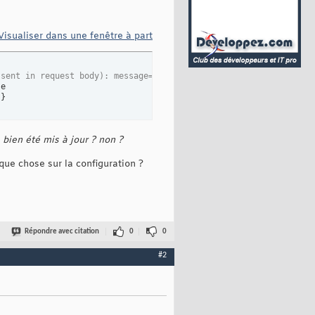
Visualiser dans une fenêtre à part
(sent in request body): message=wWwow!!!&access_token=*******&fo
e

"
}
a bien été mis à jour ? non ?
elque chose sur la configuration ?
Répondre avec citation
0
0
#2