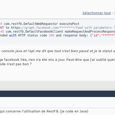
Sélectionner tout
-
39
 com.restfb.DefaultWebRequestor executePost

OST to https:
//graph.facebook.com/********/feed with parameters 
:
40
 com.restfb.DefaultFacebookClient makeRequestAndProcessRespons
onded 
with
 HTTP status code 
200
 and response body: 
{
"id"
:
"******
 console java et l'api me dit que tout s'est bien passé et je le statut 
age facebook liée, rien n'a été mis à jour. Peut-être que j'ai oublié qu
ode n'est pas bon ?
e qui concerne l'utilisation de RestFB. (je code en Java)