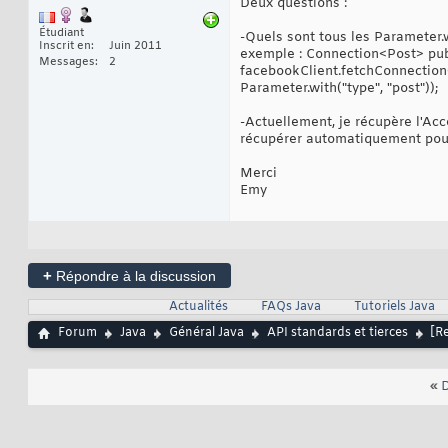
Deux questions :
Étudiant
-Quels sont tous les Parameter.
Inscrit en
Juin 2011
exemple : Connection<Post> pub
Messages
2
facebookClient.fetchConnection("
Parameter.with("type", "post"));
-Actuellement, je récupère l'A
récupérer automatiquement pour
Merci
Emy
+
Répondre à la discussion
Actualités
FAQs Java
Tutoriels Java
Forum
Java
Général Java
API standards et tierces
[R
«
D