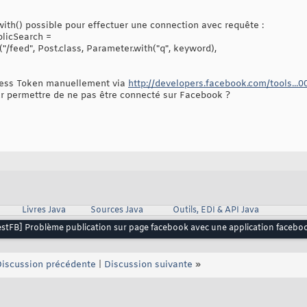
with() possible pour effectuer une connection avec requête :
licSearch =
/feed", Post.class, Parameter.with("q", keyword),
ccess Token manuellement via
http://developers.facebook.com/tools..
 permettre de ne pas être connecté sur Facebook ?
Livres Java
Sources Java
Outils, EDI & API Java
estFB] Problème publication sur page facebook avec une application facebo
iscussion précédente
|
Discussion suivante
»