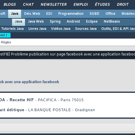
BLOGS
CHAT
NEWSLETTER
EMPLOI
ÉTUDES
DROIT
oft
Java
Dév. Web
EDI
Programmation
SGBD
Office
Mobiles
Java
Java Web
Spring
Android
Eclipse
NetBeans
Tutoriels Java
Livres Java
Vidéos Java
Sources Java
Outils, EDI & API Jav
ent !
Règles
estFB] Problème publication sur page facebook avec une application facebo
ok avec une application facebook