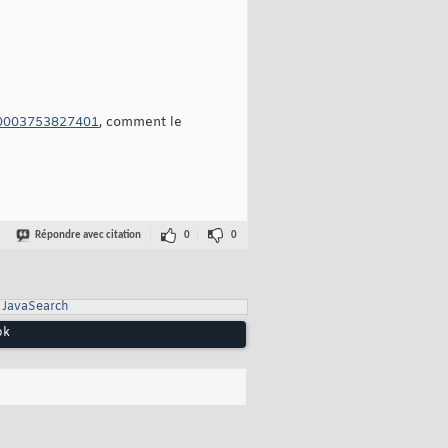
.00003753827401
, comment le
Répondre avec citation
0
0
JavaSearch
ok