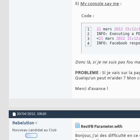
5)
My console say me
:
Code :
21
 mars 
2012
15
:
12
:
1
INFO: Executing a P
2
<
21
 mars 
2012
15
:
12
3
INFO: Facebook resp
4
Donc là, si je ne suis pas fou ma
PROBLEME
: Si je vais sur la p
Quelqu'un peut m'aider ? Mon c
Merci d'avance !
20/04/2012,
10h20
Rebelution
RestFB Parameter.with
Nouveau candidat au Club
Bonjour, j'ai des difficulté en c