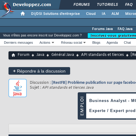
FORUMS
TUTORIELS
FAQ
DI/DSI Solutions d'entreprise
Cloud
IA
ALM
Micros
Forums Java
FAQ Java
Vous n'êtes pas encore inscrit sur Developpez.com ?
Inscrivez-vous gratuitem
Derniers messages
Actions
Réseau social
Blogs
Agenda
Chat
Forum
Java
Général Java
API standards et tierces
[R
+
Répondre à la discussion
Discussion :
[RestFB] Problème publication sur page facebo
Sujet :
API standards et tierces Java