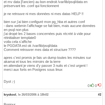
et mv data [l'ancien) au bon endroit /var/lib/psql/data en
préservant les .conf qui fonctionnent
je ne retrouve ni mes données ni mes datas HELP !!
bien sur j'ai bien configuré mon pg_hba et autres conf
- dans webmin l'affichage se fait bien, mais aucune données
en psql non plus
j'ai dropé les 2 bases concernées puis récréé à vide pour
réinitialiser template0
voila cela s'affiche
le PGDATA est ok /var/lib/psql/data
Comment retrouver mes data et structure ????
apres c'est promis je fais un dump toutes les minutes sur
akamai et tous les mirroirs de la terre
en attendant je viens d'y passer 3 nuits et c'est urgent !
merci aux forts en Postgres sous linux
Dyol ;-)
0
0
kryskool
,
le 26/03/2006 à 18h02
#2
Bonjour