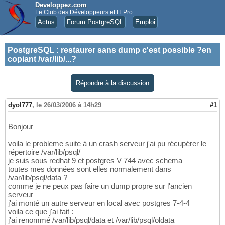
Developpez.com
Le Club des Développeurs et IT Pro
Actus
Forum PostgreSQL
Emploi
PostgreSQL
:
restaurer sans dump c'est possible ?en
copiant /var/lib/...?
Répondre à la discussion
dyol777
,
le 26/03/2006 à 14h29
#1
Bonjour
voila le probleme suite à un crash serveur j'ai pu récupérer le
répertoire /var/lib/psql/
je suis sous redhat 9 et postgres V 744 avec schema
toutes mes données sont elles normalement dans
/var/lib/psql/data ?
comme je ne peux pas faire un dump propre sur l'ancien
serveur
j'ai monté un autre serveur en local avec postgres 7-4-4
voila ce que j'ai fait :
j'ai renommé /var/lib/psql/data et /var/lib/psql/oldata