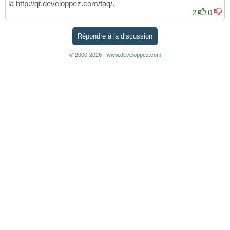
la http://qt.developpez.com/faq/.
2
0
Répondre à la discussion
© 2000-2026 - www.developpez.com