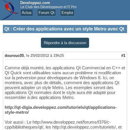
Developpez.com
Le Club des Développeurs et IT Pro
Actus
Forum Qt
Emploi
Qt
:
Créer des applications avec un style Metro avec Qt
Répondre à la discussion
dourouc05
,
le 25/02/2012 à 19h25
#1
Comme déjà montré, les applications Qt Commercial en C++ et
Qt Quick sont utilisables sans aucun problème ni modification
sur la préversion pour développeurs de Windows 8. Ici, on
montrera, avec plus de détails, comment des applications Qt
peuvent adopter un style Metro. Les exemples seront des
applications Qt normales dont le style aura été adapté pour
ressembler à des applications Metro.
http://qt-digia.developpez.com/tutoriels/qt/applications-
style-metro/
Voir aussi : Le http://www.developpez.net/forums/f376/c-
cpp/bibliotheques/qt/, les http://qt.developpez.com/tutoriels/, et