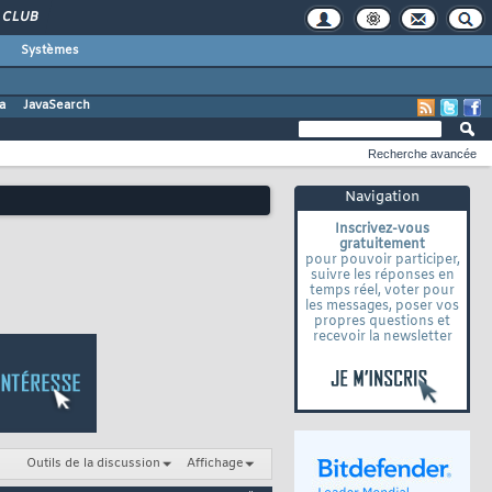
CLUB
Systèmes
a
JavaSearch
Recherche avancée
Navigation
Inscrivez-vous
gratuitement
pour pouvoir participer,
suivre les réponses en
temps réel, voter pour
les messages, poser vos
propres questions et
recevoir la newsletter
Outils de la discussion
Affichage