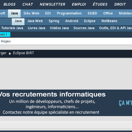
BLOGS
CHAT
NEWSLETTER
EMPLOI
ÉTUDES
DROIT
oft
Java
Dév. Web
EDI
Programmation
SGBD
Office
Mobiles
Java
Java Web
Spring
Android
Eclipse
NetBeans
Tutoriels Java
Livres Java
Vidéos Java
Sources Java
Outils, EDI & API Jav
ent !
Règles
rger
Eclipse BIRT