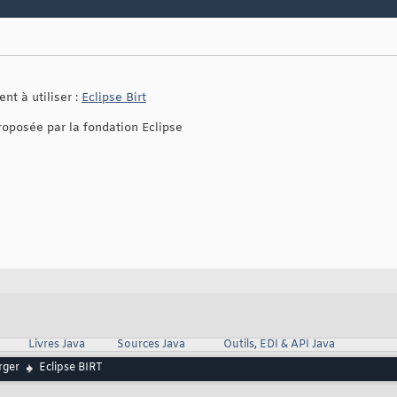
nt à utiliser :
Eclipse Birt
roposée par la fondation Eclipse
Livres Java
Sources Java
Outils, EDI & API Java
rger
Eclipse BIRT