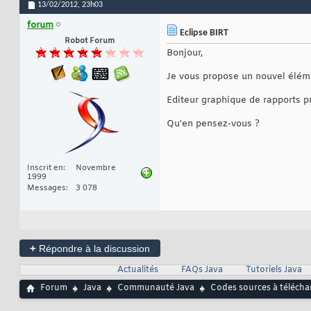
13/02/2012,
23h03
forum
Eclipse BIRT
Robot Forum
Bonjour,
Je vous propose un nouvel éléme
Editeur graphique de rapports p
Qu'en pensez-vous ?
Inscrit en
Novembre
1999
Messages
3 078
+
Répondre à la discussion
Actualités
FAQs Java
Tutoriels Java
Forum
Java
Communauté Java
Codes sources à télécha