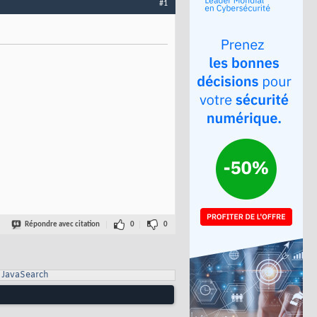
#1
Répondre avec citation
0
0
JavaSearch