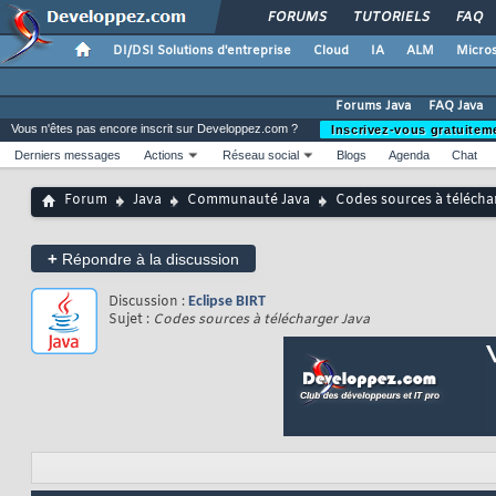
FORUMS
TUTORIELS
FAQ
DI/DSI Solutions d'entreprise
Cloud
IA
ALM
Micros
Forums Java
FAQ Java
Vous n'êtes pas encore inscrit sur Developpez.com ?
Inscrivez-vous gratuitem
Derniers messages
Actions
Réseau social
Blogs
Agenda
Chat
Forum
Java
Communauté Java
Codes sources à télécha
+
Répondre à la discussion
Discussion :
Eclipse BIRT
Sujet :
Codes sources à télécharger Java