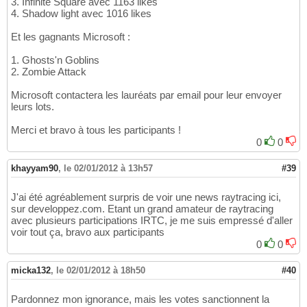
3. Infinite Square avec 1163 likes
4. Shadow light avec 1016 likes
Et les gagnants Microsoft :
1. Ghosts'n Goblins
2. Zombie Attack
Microsoft contactera les lauréats par email pour leur envoyer
leurs lots.
Merci et bravo à tous les participants !
0
0
khayyam90
,
le 02/01/2012 à 13h57
#39
J'ai été agréablement surpris de voir une news raytracing ici,
sur developpez.com. Etant un grand amateur de raytracing
avec plusieurs participations IRTC, je me suis empressé d'aller
voir tout ça, bravo aux participants
0
0
micka132
,
le 02/01/2012 à 18h50
#40
Pardonnez mon ignorance, mais les votes sanctionnent la