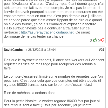
pour l'évaluation d'azure... C'est sympas étant donné que je n'ai
strictement rien fait avec mon compte. Je n'ai pas le temps ni
l'envie de savoir pourquoi ou comment mes ressources ont été
consommées mais en tout cas c'est pas demain que j'utiliserai
ce service parce que c'est assez flippant de se dire que quand
on a le dos tourné, ça peut s'emballer et exploser la facture...
Hello surtout n'hesite pas à continuer à travailler sur ce
raytracer :
http://azureraytracer.cloudapp.net
. Ce serait
dommage de ne pas tenter sa chance!
2
0
DavidCatuhe
,
le 28/12/2011 à 13h04
#29
Des que le raytraceur est actif, il lance ses workers qui viennent
requeter les files de message pour récuperer des rendus à
faire.
Le compte d'essai est limité sur le nombre de requetes que l'on
peut faire. C'est pour cela que vos comptes ont été stoppés (il
n'y a ue 50000 transactions sur le compte d'essai helas)
Rien de méchant la dedans donc
Pour la petite histoire, le worker regarde 86400 fois par jour si
des rendus sont à faire (1 fois par seconde, j'ai peut etre