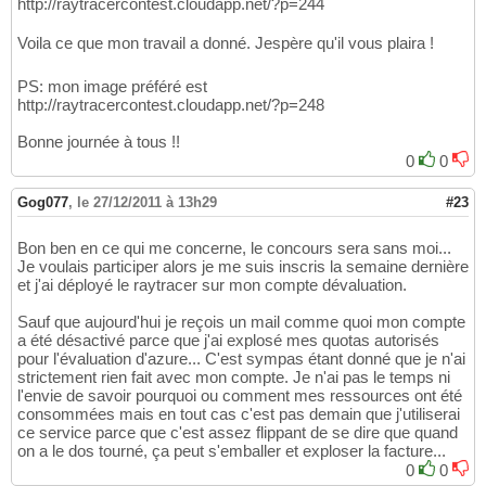
http://raytracercontest.cloudapp.net/?p=244
Voila ce que mon travail a donné. Jespère qu'il vous plaira !
PS: mon image préféré est
http://raytracercontest.cloudapp.net/?p=248
Bonne journée à tous !!
0
0
Gog077
,
le 27/12/2011 à 13h29
#23
Bon ben en ce qui me concerne, le concours sera sans moi...
Je voulais participer alors je me suis inscris la semaine dernière
et j'ai déployé le raytracer sur mon compte dévaluation.
Sauf que aujourd'hui je reçois un mail comme quoi mon compte
a été désactivé parce que j'ai explosé mes quotas autorisés
pour l'évaluation d'azure... C'est sympas étant donné que je n'ai
strictement rien fait avec mon compte. Je n'ai pas le temps ni
l'envie de savoir pourquoi ou comment mes ressources ont été
consommées mais en tout cas c'est pas demain que j'utiliserai
ce service parce que c'est assez flippant de se dire que quand
on a le dos tourné, ça peut s'emballer et exploser la facture...
0
0