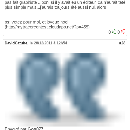
pas fait graphiste ...bon, si il y'avait eu un éditeur, ca n'aurait tété
plus simple mais...j'aurais toujours été aussi nul, alors
ps: votez pour moi, et joyeux noel
(http://raytracercontest.cloudapp.net/?p=459)
0
0
DavidCatuhe
,
le 28/12/2011 à 12h54
#28
Envoyé par
Gog077