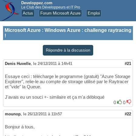
Developpez.com
Le Club des Développeurs et IT Pro
Actus
Forum Microsoft Azure
Emploi
Microsoft Azure
:
Windows Azure : challenge raytracing
!
Répondre à la discussion
Denis Huvelle
,
le 24/12/2011 à 14h41
#21
Essaye ceci : télécharge le programme (gratuit) "Azure Storage
Explorer", relie-le au compte de storage utilisé par le Raytracer
et "vide" la Queue.
J'avais eu un souci +- similaire et ça m'a débloqué
0
0
mounop
,
le 26/12/2011 à 11h57
#22
Bonjour à tous,