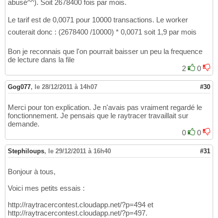
abusé^^). Soit 2678400 fois par mois.
Le tarif est de 0,0071 pour 10000 transactions. Le worker
couterait donc : (2678400 /10000) * 0,0071 soit 1,9 par mois
Bon je reconnais que l'on pourrait baisser un peu la frequence
de lecture dans la file
2
0
Gog077
,
le 28/12/2011 à 14h07
#30
Merci pour ton explication. Je n'avais pas vraiment regardé le
fonctionnement. Je pensais que le raytracer travaillait sur
demande.
0
0
Stephiloups
,
le 29/12/2011 à 16h40
#31
Bonjour à tous,
Voici mes petits essais :
http://raytracercontest.cloudapp.net/?p=494 et
http://raytracercontest.cloudapp.net/?p=497.