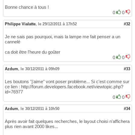
Bonne chance à tous !
0
0
Philippe Vialatte
,
le 29/12/2011 à 17h52
#32
Je ne sais pas pourquoi, mais la lampe me fait penser a un
cannelé
ca doit être l'heure du goûter
0
0
Azdum
,
le 30/12/2011 à 09h09
#33
Les boutons "j'aime" vont poser problème... Si c'est comme sur
ce lien : http://forum.developers.facebook.net/viewtopic.php?
id=76977
0
0
Azdum
,
le 30/12/2011 à 10h50
#34
Après avoir fait quelques recherches, le layout choisi n'affichera
plus rien avant 2000 likes...