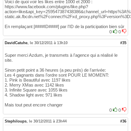
Voici de quoi voir les likes entre 1000 et 2000 :
https://www.facebook.com/plugins/like.php?
action=like&api_key=259547387438386&channel_url=https%3A
static.ak.fbcdn.net%2Fconnect%2Fxd_proxy.php%3Fversion%3
En remplaçant [####ID####] par l'ID de la participation bien sûr
0
0
DavidCatuhe
,
le 30/12/2011 à 13h10
#35
Super merci Azdum, je transmets à l'agence qui a réalisé le
site.
Sinon petit point a 36 heures (a peu prés) de l'arrivée:
Les 4 gagnants dans l'ordre sont POUR LE MOMENT:
1. Pink is Beautiful avec 1197 likes
2. Merry XMas avec 1142 likes
3. Infinite Square avec 1055 likes
4. Shadow light avec 971 likes
Mais tout peut encore changer
0
0
Stephiloups
,
le 30/12/2011 à 23h44
#36