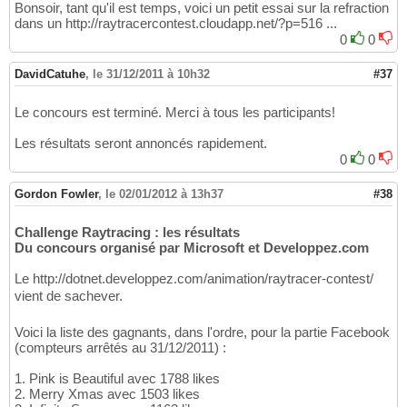
Bonsoir, tant qu'il est temps, voici un petit essai sur la refraction
dans un http://raytracercontest.cloudapp.net/?p=516 ...
0
0
DavidCatuhe
,
le 31/12/2011 à 10h32
#37
Le concours est terminé. Merci à tous les participants!
Les résultats seront annoncés rapidement.
0
0
Gordon Fowler
,
le 02/01/2012 à 13h37
#38
Challenge Raytracing : les résultats
Du concours organisé par Microsoft et Developpez.com
Le http://dotnet.developpez.com/animation/raytracer-contest/
vient de sachever.
Voici la liste des gagnants, dans l'ordre, pour la partie Facebook
(compteurs arrêtés au 31/12/2011) :
1. Pink is Beautiful avec 1788 likes
2. Merry Xmas avec 1503 likes