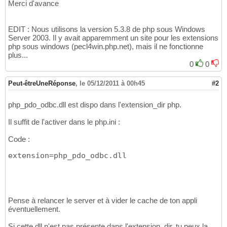
Merci d'avance
EDIT : Nous utilisons la version 5.3.8 de php sous Windows
Server 2003. Il y avait apparemment un site pour les extensions
php sous windows (pecl4win.php.net), mais il ne fonctionne
plus...
0
0
Peut-êtreUneRéponse
,
le 05/12/2011 à 00h45
#2
php_pdo_odbc.dll est dispo dans l'extension_dir php.
Il suffit de l'activer dans le php.ini :
Code :
extension=php_pdo_odbc.dll
Pense à relancer le server et à vider le cache de ton appli
éventuellement.
Si cette dll n'est pas présente dans l'extension_dir, tu peux la