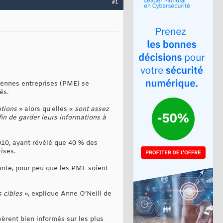
#1
yennes entreprises (PME) se
és.
ations
» alors qu'elles «
sont assez
in de garder leurs informations à
010, ayant révélé que 40 % des
ises.
ante, pour peu que les PME soient
 cibles
», explique Anne O’Neill de
èrent bien informés sur les plus