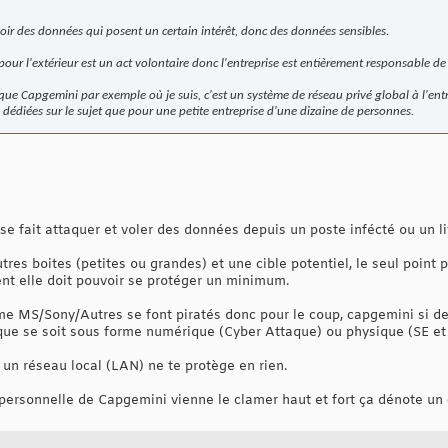
avoir des données qui posent un certain intérêt, donc des données sensibles.
our l'extérieur est un act volontaire donc l'entreprise est entièrement responsable de 
ue Capgemini par exemple où je suis, c'est un système de réseau privé global à l'entrep
dédiées sur le sujet que pour une petite entreprise d'une dizaine de personnes.
e fait attaquer et voler des données depuis un poste infécté ou un liv
es boites (petites ou grandes) et une cible potentiel, le seul point pos
nt elle doit pouvoir se protéger un minimum.
me MS/Sony/Autres se font piratés donc pour le coup, capgemini si d
, que se soit sous forme numérique (Cyber Attaque) ou physique (SE et
s un réseau local (LAN) ne te protège en rien.
ue personnelle de Capgemini vienne le clamer haut et fort ça dénote 