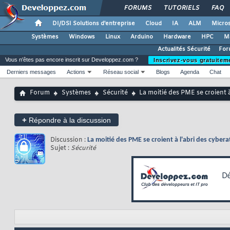
FORUMS
TUTORIELS
FAQ
DI/DSI Solutions d'entreprise
Cloud
IA
ALM
Micros
Systèmes
Windows
Linux
Arduino
Hardware
HPC
M
Actualités Sécurité
For
Vous n'êtes pas encore inscrit sur Developpez.com ?
Inscrivez-vous gratuitem
Derniers messages
Actions
Réseau social
Blogs
Agenda
Chat
Forum
Systèmes
Sécurité
La moitié des PME se croient à
+
Répondre à la discussion
Discussion :
La moitié des PME se croient à l'abri des cybera
Sujet :
Sécurité