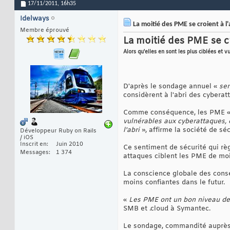
17/11/2011,
16h35
Idelways
La moitié des PME se croient à l'
Membre éprouvé
La moitié des PME se cr
Alors qu'elles en sont les plus ciblées et 
D'après le sondage annuel «
sen
considèrent à l'abri des cyberat
Comme conséquence, les PME 
vulnérables aux cyberattaques, 
l'abri
», affirme la société de sé
Développeur Ruby on Rails
/ iOS
Inscrit en
Juin 2010
Ce sentiment de sécurité qui rè
Messages
1 374
attaques ciblent les PME de mo
La conscience globale des cons
moins confiantes dans le futur.
«
Les PME ont un bon niveau de 
SMB et .cloud à Symantec.
Le sondage, commandité auprès d