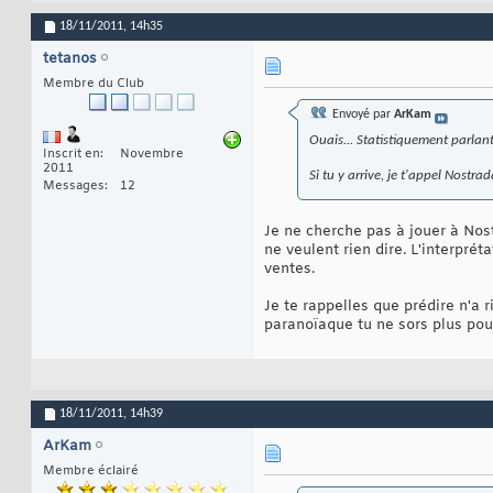
18/11/2011,
14h35
tetanos
Membre du Club
Envoyé par
ArKam
Ouais... Statistiquement parlan
Inscrit en
Novembre
2011
Si tu y arrive, je t'appel Nostra
Messages
12
Je ne cherche pas à jouer à Nos
ne veulent rien dire. L'interpré
ventes.
Je te rappelles que prédire n'a r
paranoïaque tu ne sors plus pour 
18/11/2011,
14h39
ArKam
Membre éclairé