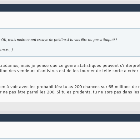
t OK, mais maintenant essaye de prédire si tu vas être ou pas attaqué??
damus ;-)
tradamus, mais je pense que ce genre statistiques peuvent s'interprét
tation des vendeurs d'antivirus est de les tourner de telle sorte a cré
ien à voir avec les probabilités: tu as 200 chances sur 65 millions de m
ne pas être parmi les 200. Si tu es prudents, tu ne sors pas dans les q