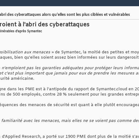
abri des cyberattaques alors qu'elles sont les plus ciblées et vulnérables
oient à l'abri des cyberattaques
vulnérables d'après Symantec
sibilisation aux menaces
» de Symantec, la moitié des petites et mo
taques, bien qu'elles soient assez bien informées sur leurs dangerosit
«
n'emploient pas les garanties adéquates pour protéger leurs inform
et c'est plus important que jamais pour eux de prendre les mesures af
curité américaine.
gne dans les PME est à l'antipode du rapport de Symantec.cloud en 2
ins de 500 employés, contre 28 % seulement pour les grandes entrepr
équences des menaces de sécurité est quant à elle plutôt encourage
familiarité avec les menaces, mais elles ne se voient pas comme des
'Applied Research, a porté sur 1900 PME dont plus de la moitié s'av