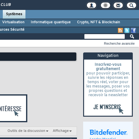
CLUB
Systèmes
Virtualisation
Informatique quantique
Crypto, NFT & Blockchain
urces Sécurité
Recherche avancée
Navigation
Inscrivez-vous
gratuitement
pour pouvoir participer,
suivre les réponses en
temps réel, voter pour
les messages, poser vos
propres questions et
recevoir la newsletter
Outils de la discussion
Affichage