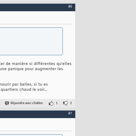
#6
er de manière si différentes qu'elles
er une panique pour augmenter les
ourir par balles, si tu es
uartiers chaud le soir...
Répondre avec citation
1
2
#7