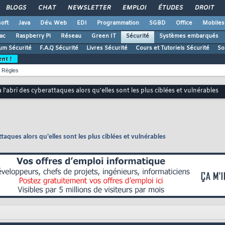
BLOGS
CHAT
NEWSLETTER
EMPLOI
ÉTUDES
DROIT
oft
Java
Dév. Web
EDI
Programmation
SGBD
Office
Mobiles
ac
Raspberry Pi
Réseau
Green IT
Sécurité
Systèmes embarqués
um Sécurité
F.A.Q Sécurité
Livres Sécurité
Cours et Tutoriels Sécurité
So
ent !
Règles
 l'abri des cyberattaques alors qu'elles sont les plus ciblées et vulnérables
ttaques alors qu'elles sont les plus ciblées et vulnérables