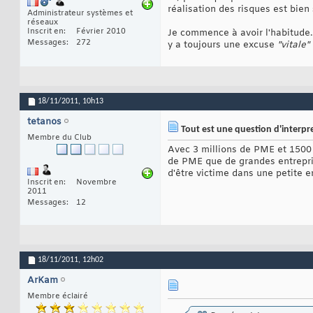
réalisation des risques est bi
Administrateur systèmes et
réseaux
Inscrit en
Février 2010
Je commence à avoir l'habitude
Messages
272
y a toujours une excuse
"vitale"
18/11/2011,
10h13
tetanos
Tout est une question d'interpr
Membre du Club
Avec 3 millions de PME et 1500 
de PME que de grandes entrepris
d'être victime dans une petite en
Inscrit en
Novembre
2011
Messages
12
18/11/2011,
12h02
ArKam
Membre éclairé