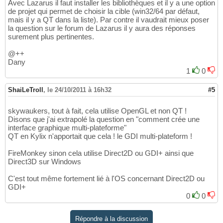
Avec Lazarus il faut installer les bibliothèques et il y a une option
de projet qui permet de choisir la cible (win32/64 par défaut,
mais il y a QT dans la liste). Par contre il vaudrait mieux poser
la question sur le forum de Lazarus il y aura des réponses
surement plus pertinentes.
@++
Dany
1
0
ShaiLeTroll
,
le 24/10/2011 à 16h32
#5
skywaukers, tout à fait, cela utilise OpenGL et non QT !
Disons que j'ai extrapolé la question en "comment crée une
interface graphique multi-plateforme"
QT en Kylix n'apportait que cela ! le GDI multi-plateform !
FireMonkey sinon cela utilise Direct2D ou GDI+ ainsi que
Direct3D sur Windows
C'est tout même fortement lié à l'OS concernant Direct2D ou
GDI+
0
0
Répondre à la discussion