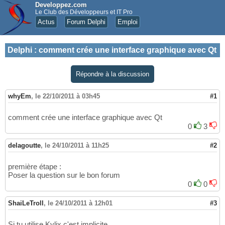
Developpez.com
Le Club des Développeurs et IT Pro
Actus
Forum Delphi
Emploi
Delphi
:
comment crée une interface graphique avec Qt
Répondre à la discussion
whyEm
,
le 22/10/2011 à 03h45
#1
comment crée une interface graphique avec Qt
0
3
delagoutte
,
le 24/10/2011 à 11h25
#2
première étape :
Poser la question sur le bon forum
0
0
ShaiLeTroll
,
le 24/10/2011 à 12h01
#3
Si tu utilise Kylix c'est implicite