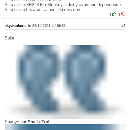
Si tu utilise XE2 et FireMonkey, il doit y avoir une dépendance
Si tu utilise Lazarus, ... ben j'en sais rien
0
0
skywaukers
,
le 24/10/2011 à 15h48
#4
Salut,
Envoyé par
ShaiLeTroll