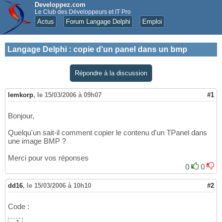
Developpez.com
Le Club des Développeurs et IT Pro
Actus
Forum Langage Delphi
Emploi
Langage Delphi
:
copie d'un panel dans un bmp
Répondre à la discussion
lemkorp
,
le 15/03/2006 à 09h07
#1
Bonjour,
Quelqu'un sait-il comment copier le contenu d'un TPanel dans
une image BMP ?
Merci pour vos réponses
0
0
dd16
,
le 15/03/2006 à 10h10
#2
Code :