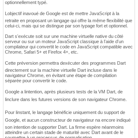
optionnellement typé.
Lobjectif inavoué de Google est de mettre JavaScript à la
retraite en proposant un langage qui offre la même flexibilité que
celui-ci, mais qui se distingue par son typage fort et optionnel.
Dart s'exécute soit sur une machine virtuelle native du côté
serveur ou sur un moteur JavaScript classique à l'aide d'un
compilateur qui convertit le code en JavaScript compatible avec
Chrome, Safari 5+ et Firefox 4+, etc.
Cette préversion permettra dexécuter des programmes Dart
directement sur la machine virtuelle Dart incluse dans le
navigateur Chrome, en évitant une étape de compilation
séparée pour convertir le code.
Google a lintention, après plusieurs tests de la VM Dart, de
linclure dans les futures versions de son navigateur Chrome.
Pour linstant, le langage bénéficie uniquement du support de
Google, et aucun constructeur de navigateur na encore indiqué
son intention de supporter Dart. La firme espère néanmoins
atteindre un certain stade de maturité avec Dart avant de le
soumettre à un processus de normalisation.