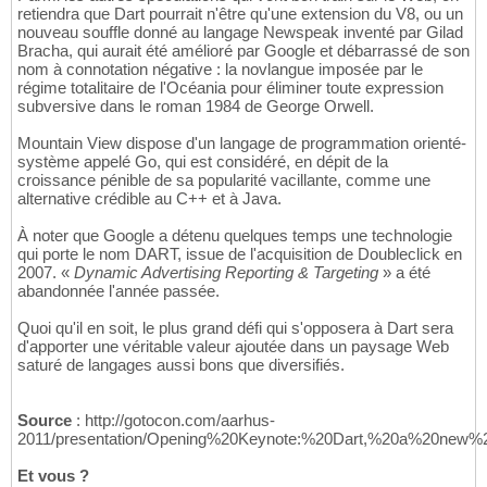
retiendra que Dart pourrait n'être qu'une extension du V8, ou un
nouveau souffle donné au langage Newspeak inventé par Gilad
Bracha, qui aurait été amélioré par Google et débarrassé de son
nom à connotation négative : la novlangue imposée par le
régime totalitaire de l'Océania pour éliminer toute expression
subversive dans le roman 1984 de George Orwell.
Mountain View dispose d'un langage de programmation orienté-
système appelé Go, qui est considéré, en dépit de la
croissance pénible de sa popularité vacillante, comme une
alternative crédible au C++ et à Java.
À noter que Google a détenu quelques temps une technologie
qui porte le nom DART, issue de l'acquisition de Doubleclick en
2007. «
Dynamic Advertising Reporting & Targeting
» a été
abandonnée l'année passée.
Quoi qu'il en soit, le plus grand défi qui s'opposera à Dart sera
d'apporter une véritable valeur ajoutée dans un paysage Web
saturé de langages aussi bons que diversifiés.
Source
: http://gotocon.com/aarhus-
2011/presentation/Opening%20Keynote:%20Dart,%20a%20new
Et vous ?