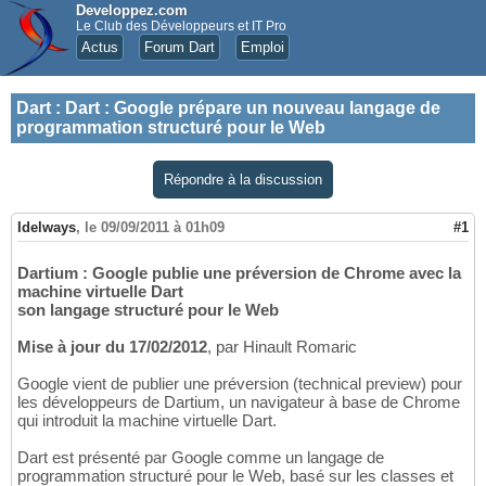
Developpez.com
Le Club des Développeurs et IT Pro
Actus
Forum Dart
Emploi
Dart
:
Dart : Google prépare un nouveau langage de
programmation structuré pour le Web
Répondre à la discussion
Idelways
,
le 09/09/2011 à 01h09
#1
Dartium : Google publie une préversion de Chrome avec la
machine virtuelle Dart
son langage structuré pour le Web
Mise à jour du 17/02/2012
, par Hinault Romaric
Google vient de publier une préversion (technical preview) pour
les développeurs de Dartium, un navigateur à base de Chrome
qui introduit la machine virtuelle Dart.
Dart est présenté par Google comme un langage de
programmation structuré pour le Web, basé sur les classes et