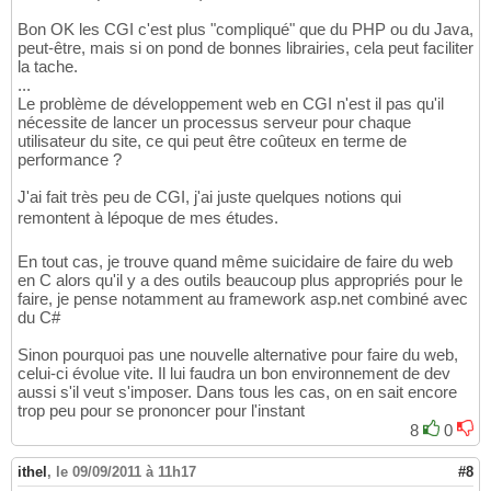
Bon OK les CGI c'est plus "compliqué" que du PHP ou du Java,
peut-être, mais si on pond de bonnes librairies, cela peut faciliter
la tache.
...
Le problème de développement web en CGI n'est il pas qu'il
nécessite de lancer un processus serveur pour chaque
utilisateur du site, ce qui peut être coûteux en terme de
performance ?
J'ai fait très peu de CGI, j'ai juste quelques notions qui
remontent à lépoque de mes études.
En tout cas, je trouve quand même suicidaire de faire du web
en C alors qu'il y a des outils beaucoup plus appropriés pour le
faire, je pense notamment au framework asp.net combiné avec
du C#
Sinon pourquoi pas une nouvelle alternative pour faire du web,
celui-ci évolue vite. Il lui faudra un bon environnement de dev
aussi s'il veut s'imposer. Dans tous les cas, on en sait encore
trop peu pour se prononcer pour l'instant
8
0
ithel
,
le 09/09/2011 à 11h17
#8