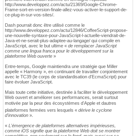
http://www.developpez.com/actu/21369/Google-Chrome-
Frame-sort-en-version-finale-allez-vous-activer-le-support-de-
ce-plug-in-sur-vos-sites/.
Dash pourrait donc être utilisé comme le
http://www.developpez.com/actu/12846/CoffeeScript-propose-
une-nouvelle-syntaxe-pour-JavaScript-l-actuelle-viendrait-de-
Java-et-ne-serait-plus-adaptee-au-langage/ qui compile en
JavaScript, avec le but ultime «
de remplacer JavaScript
comme une lingua franca pour le développement sur la
plateforme Web ouverte
»
Entre-temps, Google maintiendra une stratégie que Miller
appelle « Harmony », en continuant de travailler conjointement
avec le TC39 (le corps de standardisation d'EcmaScript) pour
faire évoluer JavaScript.
Mais toute cette initiative, destinée à faciliter le développement
Web ouvert et améliorer ses performances, serait surtout
motivée par la peur des écosystèmes d'Apple et dautres
plateformes fermées vers lesquels «
dérive le cyclone
d'innovation
».
«
L'émergence de plateformes alternatives impérieuses,
comme iOS signifie que la plateforme Web doit se montrer
compétitive, non seulement sur le fond, mais aussi sur sa