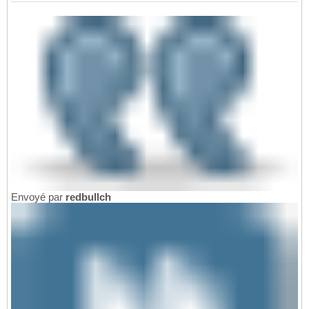
Envoyé par
redbullch