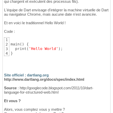
qui chargent et exécutent des processus fils).
L'équipe de Dart envisage d'intégrer la machine virtuelle de Dart
au navigateur Chrome, mais aucune date n'est avancée.
Et en voici le traditionnel Hello World !
Code :
1
main
(
)
{
2
  print
(
'Hello World'
)
3
}
4
Site officiel : dartlang.org
http://www.dartlang.org/docs/spec/index.html
Source
: http://googlecode.blogspot.com/2011/10/dart-
language-for-structured-web.html
Et vous ?
Alors, vous comptez vous y mettre ?