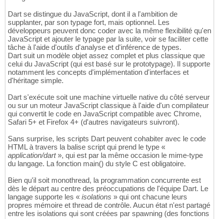
Dart se distingue du JavaScript, dont il a l'ambition de
supplanter, par son typage fort, mais optionnel. Les
développeurs peuvent donc coder avec la même flexibilité qu'en
JavaScript et ajouter le typage par la suite, voir se faciliter cette
tâche à l'aide d'outils d'analyse et d'inférence de types.
Dart suit un modèle objet assez complet et plus classique que
celui du JavaScript (qui est basé sur le prototypage). Il supporte
notamment les concepts d'implémentation d'interfaces et
d'héritage simple.
Dart s'exécute soit une machine virtuelle native du côté serveur
ou sur un moteur JavaScript classique à l'aide d'un compilateur
qui convertit le code en JavaScript compatible avec Chrome,
Safari 5+ et Firefox 4+ (d'autres navigateurs suivront).
Sans surprise, les scripts Dart peuvent cohabiter avec le code
HTML à travers la balise script qui prend le type «
application/dart
», qui est par la même occasion le mime-type
du langage. La fonction main() du style C est obligatoire.
Bien qu'il soit monothread, la programmation concurrente est
dès le départ au centre des préoccupations de l'équipe Dart. Le
langage supporte les «
isolations
» qui ont chacune leurs
propres mémoire et thread de contrôle. Aucun état n'est partagé
entre les isolations qui sont créées par spawning (des fonctions