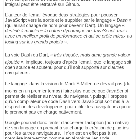
intégral peut être retrouvé sur Github.
L'auteur de l'email évoque deux stratégies pour pousser
JavaScript vers la sortie et le suppléer par le langage «
Dash
»
(qui aurait changé de nom pour devenir Dart). Un langage «
destiné à maintenir la nature dynamique de JavaScript, mais
avec un meilleur profil de performance et qui se prête mieux au
tooling sur les grands projets
».
La voie Dash ou Dart, «
très risquée, mais dune grande valeur
ajoutée
», implique, toujours d'après l'email, que le langage soit
open source et soutenu pour qu'il soit supporté sur d'autres
navigateurs.
Le langage  dans la vision de Mark S Miller  ne devrait pas (du
moins en un premier temps) faire plus que ce que JavaScript
permet de réaliser au niveau du navigateur, puisqu'il propose
qu'un compilateur de code Dash vers JavaScript soit mis à la
disposition des développeurs pour cibler les navigateurs qui ne
le prennent pas en charge nativement.
Google pourrait donc tenter d'accélérer l'adoption (non native)
de son langage en prenant à sa charge la création de plug-ins
pour les autres navigateurs. Il n'en est en effet pas à sa
première intervention comme en témoigne l'épisode