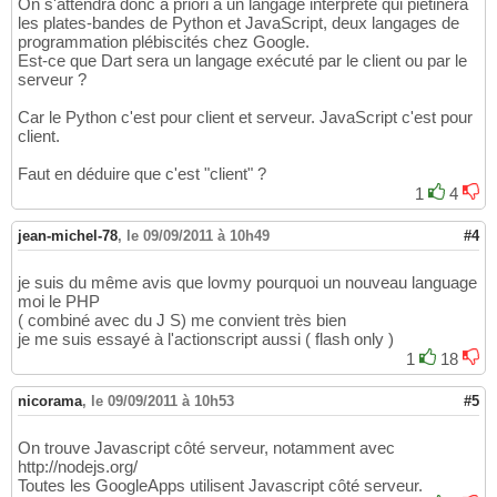
On s'attendra donc a priori à un langage interprété qui piétinera
les plates-bandes de Python et JavaScript, deux langages de
programmation plébiscités chez Google.
Est-ce que Dart sera un langage exécuté par le client ou par le
serveur ?
Car le Python c'est pour client et serveur. JavaScript c'est pour
client.
Faut en déduire que c'est "client" ?
1
4
jean-michel-78
,
le 09/09/2011 à 10h49
#4
je suis du même avis que lovmy pourquoi un nouveau language
moi le PHP
( combiné avec du J S) me convient très bien
je me suis essayé à l'actionscript aussi ( flash only )
1
18
nicorama
,
le 09/09/2011 à 10h53
#5
On trouve Javascript côté serveur, notamment avec
http://nodejs.org/
Toutes les GoogleApps utilisent Javascript côté serveur.