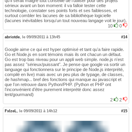
qu'il serait malgré tout conseillé de l'utiliser pour des projets
sérieux avant un bon moment: il va falloir tester cette
technologie, constater ses points forts et ses faiblesses, et
surtout combler les lacunes de sa bibliothèque logicielle
(lacunes inévitables lorsqu'un tout nouveau langage voit le jour).
10
0
abriotde
,
le 09/09/2011 à 13h45
#14
Google aime ce qui est hyper optimisé et tant qu'a faire rapide.
Go et Node.js en sont témoins mais ils ont chacun un défaut.
Go est trop bas niveau pour un appli web simple. node.js n'est
pas assez "sérieux/puissant". Je pense que google va sortir un
language qui fonctionnera sur le principe de Node.js interprété,
compilé en live) mais avec un peu plus de typage, de classes,
de hashmap... bref des fonctions qui manque au javascript et
que l'on retrouve dans Python/PHP. (Python et PHP ont
l'inconvénient d'être purement interprété donc assez
lent/gourmand)
2
2
FxIzeL
,
le 09/09/2011 à 14h12
#15