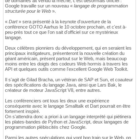
de domaines ait vendu la mèche, c'est désormais officiel :
Google travaille sur un nouveau «
langage de programmation
structurée pour le Web
».
«
Dart
» sera présenté à la keynote d'ouverture de la
conférence GOTO Aarhus le 10 octobre prochain, et c'est à-
peu-près tout ce que l'on sait d'officiel sur ce mystérieux
langage.
Deux célèbres pionniers du développement, qui en seraient les
principaux instigateurs, présenteront la nouvelle création du
géant américain, présent partout sur le Web, mais beaucoup
moins entre les doigts des codeurs Web hormis à travers les
API et quelques outils comme l'excellent Google Web Toolkit.
Il s'agit de Gilad Bracha, un vétéran de SAP et Sun, et coauteur
des spécifications du langage Java, ainsi que Lars Bak, le
créateur de moteur JavaScript V8, entre autres.
Les conférenciers ont tous les deux une expérience
conséquente avec le langage Smalltalk et Dart pourrait en être
fortement inspiré.
On s'attendra donc a priori à un langage interprété qui piétinera
les plates-bandes de Python et JavaScript, deux langages de
programmation plébiscités chez Google.
Parmi les autres spéculations qui vont bon train sur le Web, on