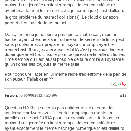
moins d'une journée un fichier remplit de contenu aléatoire
ayant exactement le même hachage numérique (c'est dailleurs
le gros problème du hash(cf collisions)). Le cloud d'amazon
permet d'en faire dailleurs autant.
Donc, même si je ne pense pas que ce soit le cas, mais un
hacker ayant cherché a s'introduire sur le serveur de linux peut
sans problème avoir préparé un noyau corrompu ayant le
même hash (bon, j'avoue aussi le SHA c'est pas aussi facile a
duper que le MD5). Ensuite pour ce qui est de la taille du fichier,
il me semble qu'il est aussi possible de faire croire au système
qu'un fichier fais toujours la même taille.
Pour conclure l'acte en lui même reste très effronté de la part de
son auteur. Fallait oser ^^
2
0
Firwen
,
le 05/09/2011 à 23h06
#13
Question HASH, je ne suis pas entièrement d'accord, des
système Hardware avec 12 cartes graphiques monté en
parallèles utilisant CUDA pour leur exploitation et tu trouve en
moins d'une journée un fichier remplit de contenu aléatoire
ayant exactement le même hachage numérique (c'est dailleurs