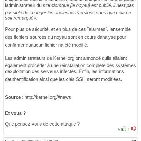
ladministrateur du site «
lorsque [le noyau] est publié, il nest pas
possible de changer les anciennes versions sans que cela ne
soit remarqué
».
Pour plus de sécurité, et en plus de ces "alarmes", lensemble
des fichiers sources du noyau sont en cours danalyse pour
confirmer quaucun fichier na été modifié.
Les administrateurs de Kernel.org ont annoncé quils allaient
également procéder à une réinstallation complète des systèmes
dexploitation des serveurs infectés. Enfin, les informations
dauthentification ainsi que les clés SSH seront modifiées.
Source
: http://kernel.org/#news
Et vous ?
Que pensez-vous de cette attaque ?
5
1