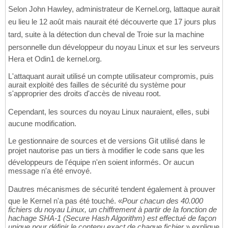
Selon John Hawley, administrateur de Kernel.org, lattaque aurait
eu lieu le 12 août mais naurait été découverte que 17 jours plus
tard, suite à la détection dun cheval de Troie sur la machine
personnelle dun développeur du noyau Linux et sur les serveurs
Hera et Odin1 de kernel.org.
L'attaquant aurait utilisé un compte utilisateur compromis, puis
aurait exploité des failles de sécurité du système pour
s'approprier des droits d'accès de niveau root.
Cependant, les sources du noyau Linux nauraient, elles, subi
aucune modification.
Le gestionnaire de sources et de versions Git utilisé dans le
projet nautorise pas un tiers à modifier le code sans que les
développeurs de l'équipe n'en soient informés. Or aucun
message n'a été envoyé.
Dautres mécanismes de sécurité tendent également à prouver
que le Kernel n'a pas été touché. «
Pour chacun des 40.000
fichiers du noyau Linux, un chiffrement à partir de la fonction de
hachage SHA-1 (Secure Hash Algorithm) est effectué de façon
unique pour définir le contenu exact de chaque fichier
» explique