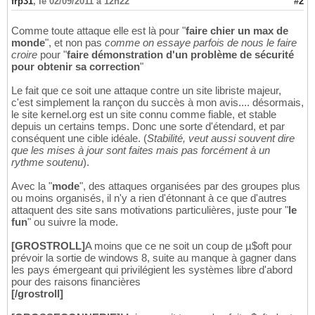
frp31
,
le 02/09/2011 à 12h22
#2
Comme toute attaque elle est là pour "
faire chier un max de
monde
", et non pas
comme on essaye parfois de nous le faire
croire
pour "
faire démonstration d'un problème de sécurité
pour obtenir sa correction
"
Le fait que ce soit une attaque contre un site libriste majeur,
c'est simplement la rançon du succès à mon avis.... désormais,
le site kernel.org est un site connu comme fiable, et stable
depuis un certains temps. Donc une sorte d'étendard, et par
conséquent une cible idéale. (
Stabilité, veut aussi souvent dire
que les mises à jour sont faites mais pas forcément à un
rythme soutenu
).
Avec la "
mode
", des attaques organisées par des groupes plus
ou moins organisés, il n'y a rien d'étonnant à ce que d'autres
attaquent des site sans motivations particulières, juste pour "
le
fun
" ou suivre la mode.
[GROSTROLL]
A moins que ce ne soit un coup de µ$oft pour
prévoir la sortie de windows 8, suite au manque à gagner dans
les pays émergeant qui privilégient les systèmes libre d'abord
pour des raisons financières
[/grostroll]