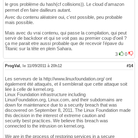
le gros problème du hash(cf collisions)). Le cloud d'amazon
permet d'en faire dailleurs autant.
Avec du contenu aléatoire oui, c'est possible, peu probable
mais possible.
Mais avec du vrai contenu, qui passe la compilation, qui peut
servir de backdoor et qui se voit pas au premier coup d'oeil ?
ça me parait etre aussi probable que de recevoir l'épave du
Titanic sur la tête en plein Sahara.
3
0
ProgVal
,
le 11/09/2011 à 20h12
#14
Les serveurs de la http://www.linuxfoundation.org/ ont
également été attaqués, et il semblerait que cette attaque soit
liée à celle de kernel.org.
Linux Foundation infrastructure including
LinuxFoundation.org, Linux.com, and their subdomains are
down for maintenance due to a security breach that was
discovered on September 8, 2011. The Linux Foundation made
this decision in the interest of extreme caution and
security best practices. We believe this breach was
connected to the intrusion on kernel.org.
We are in the process of restoring services in a secure