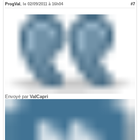
ProgVal
,
le 02/09/2011 à 16h04
#7
Envoyé par
ValCapri