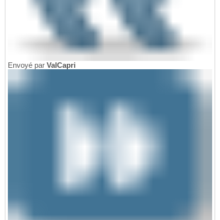
Envoyé par
ValCapri