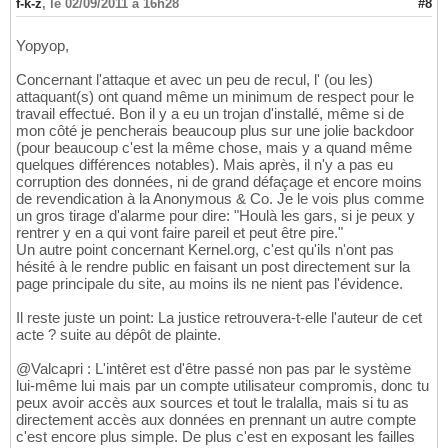
f-k-z
,
le 02/09/2011 à 16h28
#8
Yopyop,
Concernant l'attaque et avec un peu de recul, l' (ou les)
attaquant(s) ont quand même un minimum de respect pour le
travail effectué. Bon il y a eu un trojan d'installé, même si de
mon côté je pencherais beaucoup plus sur une jolie backdoor
(pour beaucoup c'est la même chose, mais y a quand même
quelques différences notables). Mais après, il n'y a pas eu
corruption des données, ni de grand défaçage et encore moins
de revendication à la Anonymous & Co. Je le vois plus comme
un gros tirage d'alarme pour dire: "Houlà les gars, si je peux y
rentrer y en a qui vont faire pareil et peut être pire."
Un autre point concernant Kernel.org, c'est qu'ils n'ont pas
hésité à le rendre public en faisant un post directement sur la
page principale du site, au moins ils ne nient pas l'évidence.
Il reste juste un point: La justice retrouvera-t-elle l'auteur de cet
acte ? suite au dépôt de plainte.
@Valcapri : L'intêret est d'être passé non pas par le système
lui-même lui mais par un compte utilisateur compromis, donc tu
peux avoir accès aux sources et tout le tralalla, mais si tu as
directement accès aux données en prennant un autre compte
c'est encore plus simple. De plus c'est en exposant les failles