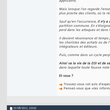
applicatifs.
Mais lorsque l’on regarde l’en
plus proche des clients, où la ré
Sauf qu’en l’occurrence,
il n’y a
partition commune. En s’éloignan
perd dans les attaques et dans l
Il devient résonnance et tempo 
les choristes des achats ou de l
intégrateurs et éditeurs.
Puis, comme dans un cycle perpét
Ainsi va la vie de la DSI et de s
dans laquelle toute fausse no
Et vous ?
Trouvez-vous cet avis d'expert 
Pensez-vous que
«les inform
25/08/2011,
21h32