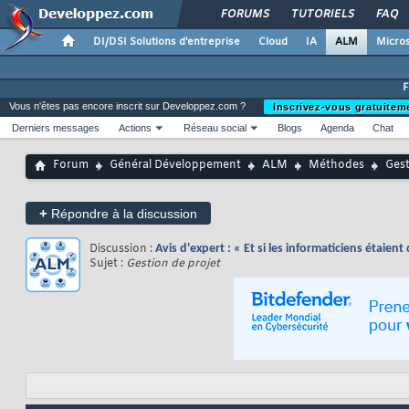
FORUMS
TUTORIELS
FAQ
DI/DSI Solutions d'entreprise
Cloud
IA
ALM
Micros
Vous n'êtes pas encore inscrit sur Developpez.com ?
Inscrivez-vous gratuitem
Derniers messages
Actions
Réseau social
Blogs
Agenda
Chat
Forum
Général Développement
ALM
Méthodes
Gest
+
Répondre à la discussion
Discussion :
Avis d'expert : « Et si les informaticiens étaien
Sujet :
Gestion de projet