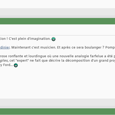
ion ! C'est plein d'imagination.
rdinier
. Maintenant c'est musicien. Et après ce sera boulanger ? Pomp
prose ronflante et lourdingue où une nouvelle analogie farfelue a été
giles
, cet "expert" ne fait que décrire la décomposition d'un grand pro
nry Ford…