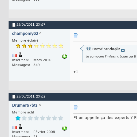
25/08/2011,
23h37
champomy62
Membre éclairé
Envoyé par
chaplin
Je compare l'informatique au BTP
Inscrit en
Mars 2010
Messages
349
+1
25/08/2011,
23h52
Drumer67bts
Membre actif
Et on appelle ça des experts ? R
Inscrit en
Février 2008
Messages
23