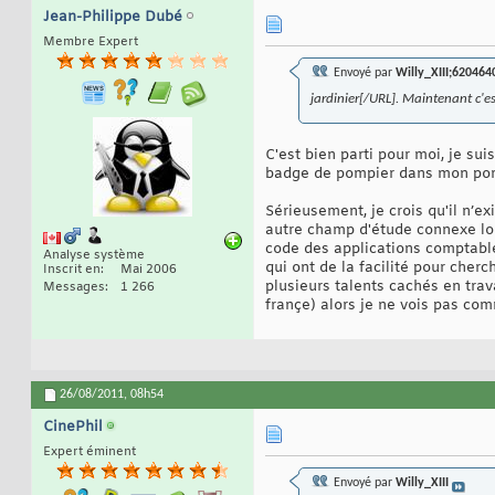
Jean-Philippe Dubé
Membre Expert
Envoyé par
Willy_XIII;620464
jardinier[/URL]. Maintenant c'e
C'est bien parti pour moi, je sui
badge de pompier dans mon port
Sérieusement, je crois qu'il n’e
autre champ d'étude connexe lors
code des applications comptable
Analyse système
qui ont de la facilité pour cher
Inscrit en
Mai 2006
plusieurs talents cachés en trava
Messages
1 266
françe) alors je ne vois pas com
26/08/2011,
08h54
CinePhil
Expert éminent
Envoyé par
Willy_XIII