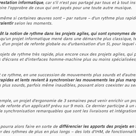
restation informatique
, car s’il n’est pas partagé par tous et à tout i
re l’opprobre de ceux qui ont payés pour une toute autre musique.
t même si certaines œuvres sont – par nature – d’un rythme plus rapid
alentir
selon les moments.
ôt la notion de rythme dans les projets agiles, qui sont synonymes 
qu’un projet informatique mené dans une démarche plus classique, tel
, d’un projet de refonte globale ou d’urbanisation d’un SI, pour lequel
projets de rythme très rapide, plus encore ceux des projets agiles, qui
d’écrans et d’interfaces homme-machine plus ou moins spécialisées,
t ce rythme, en une succession de mouvements plus sourds et d’autre
pides et lents revient à synchroniser les mouvements les plus mar
 plus sourds, parfois même inaudibles, pouvant alors coexister au se
emple, un projet d’ergonomie de 3 semaines peut venir enrichir un pro
 de refonte d’un applicatif prévu sur 9 mois. Ce dernier participe à un
 de synchronisation remarquables que sont les livraisons et intégratio
pourra alors faire en sorte de
différencier les apports des projets en
r des rythmes de plus en plus longs – des lots d’IHM, de fonctionnali