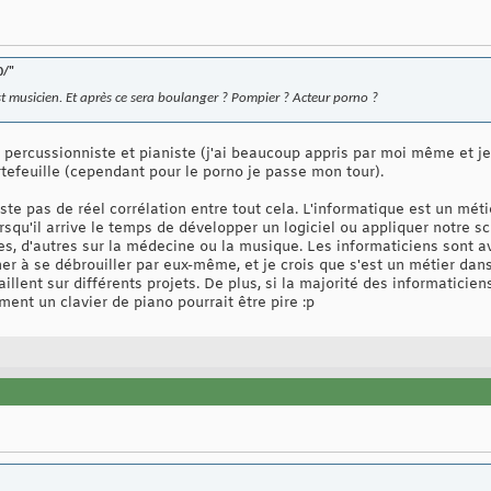
0/"
st musicien. Et après ce sera boulanger ? Pompier ? Acteur porno ?
s percussionniste et pianiste (j'ai beaucoup appris par moi même et je 
efeuille (cependant pour le porno je passe mon tour).
xiste pas de réel corrélation entre tout cela. L'informatique est un mé
qu'il arrive le temps de développer un logiciel ou appliquer notre sci
s, d'autres sur la médecine ou la musique. Les informaticiens sont a
cher à se débrouiller par eux-même, et je crois que s'est un métier dan
illent sur différents projets. De plus, si la majorité des informaticien
ment un clavier de piano pourrait être pire :p