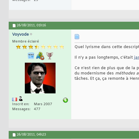
26/08/2011,
01h16
Voyvode
Membre éclairé
Quel lyrisme dans cette descript
Il n'y a pas longtemps, c'était
ja
Ce n'est rien de plus que de la 
du modernisme des
méthodes a
tâches. Et ça, ça remonte à He
Inscrit en
Mars 2007
Messages
477
26/08/2011,
04h23