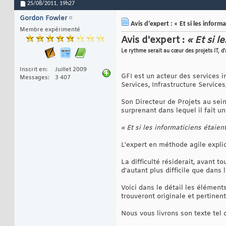
25/08/2011,
19h27
Gordon Fowler
Avis d'expert : « Et si les inform
Membre expérimenté
Avis d'expert :
« Et si 
Le rythme serait au cœur des projets IT, d
Inscrit en
Juillet 2009
GFI est un acteur des services i
Messages
3 407
Services, Infrastructure Services
Son Directeur de Projets au sein
surprenant dans lequel il fait u
« Et si les informaticiens étaien
L'expert en méthode agile expli
La difficulté résiderait, avant t
d'autant plus difficile que dans 
Voici dans le détail les élément
trouveront originale et pertinent
Nous vous livrons son texte tel q