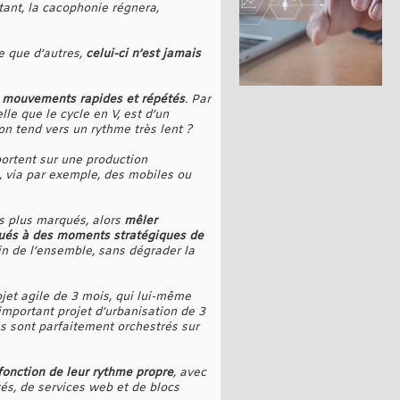
nstant, la cacophonie régnera,
e que d’autres,
celui-ci n’est jamais
de mouvements rapides et répétés
. Par
le que le cycle en V, est d’un
 on tend vers un rythme très lent ?
 portent sur une production
 via par exemple, des mobiles ou
s plus marqués, alors
mêler
qués à des moments stratégiques de
in de l’ensemble, sans dégrader la
jet agile de 3 mois, qui lui-même
 important projet d’urbanisation de 3
ns sont parfaitement orchestrés sur
 fonction de leur rythme propre
, avec
tés, de services web et de blocs