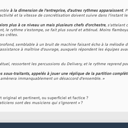
semble
à la dimension de l’entreprise, d’autres rythmes apparaissent
. 
activité et la vitesse de concrétisation doivent suivre dans l’instant le
 alors plus à ce niveau un mais plusieurs chefs d’orchestre
, s’attelant
t, le rythme s’estompe, se fait plus sourd et atténué. Moins flamboya
es crêtes.
profond, semblable à un bruit de machine faisant écho à la mélodie d
’assistance à maîtrise d’ouvrage, auxquels répondent les équipes avan
uel, ressortent les percussions du Delivery, et le rythme reprend pou
es sous-traitants, appelés à jouer une réplique de la partition complèt
te amènera immanquablement un désaccord d’ensemble. »
original et pertinent, ou superficiel et factice ?
aticiens sont des musiciens qui s'ignorent »
?