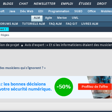
BLOGS
CHAT
NEWSLETTER
EMPLOI
ÉTUDES
DROIT
oft
Java
Dév. Web
EDI
Programmation
SGBD
Office
Mobiles
ALM
Agile
Merise
UML
FORUMS ALM
TUTORIELS ALM
FAQ ALM
FAQ GIT
LIVRES ALM
ent !
Règles
ion de projet
Avis d'expert : « Et si les informaticiens étaient des musicie
t des musiciens qui s'ignorent ? »