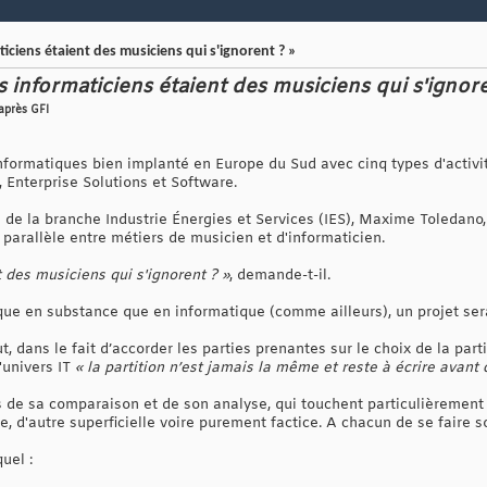
aticiens étaient des musiciens qui s'ignorent ? »
les informaticiens étaient des musiciens qui s'ignor
'après GFI
nformatiques bien implanté en Europe du Sud avec cinq types d'activité
, Enterprise Solutions et Software.
 de la branche Industrie Énergies et Services (IES), Maxime Toledano, 
n parallèle entre métiers de musicien et d'informaticien.
t des musiciens qui s'ignorent ? »
, demande-t-il.
que en substance que en informatique (comme ailleurs), un projet ser
out, dans le fait d’accorder les parties prenantes sur le choix de la pa
l'univers IT
« la partition n’est jamais la même et reste à écrire avant
s de sa comparaison et de son analyse, qui touchent particulièrement
e, d'autre superficielle voire purement factice. A chacun de se faire s
uel :