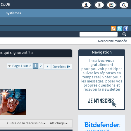
CLUB
Systèmes
Recherche avancée
Navigation
ns qui s'ignorent ? »
Inscrivez-vous
gratuitement
Page 1 sur 2
1
2
Dernière
pour pouvoir participer,
suivre les réponses en
temps réel, voter pour
les messages, poser vos
propres questions et
recevoir la newsletter
Outils de la discussion
Affichage