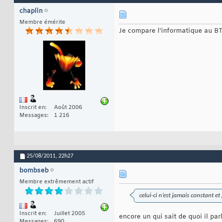
chaplin
Membre émérite
Je compare l'informatique au BTP
Inscrit en
Août 2006
Messages
1 216
25/08/2011,
22h27
bombseb
Membre extrêmement actif
celui-ci n’est jamais constant et 
Inscrit en
Juillet 2005
encore un qui sait de quoi il pa
Messages
690