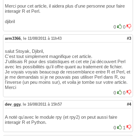
Merci pour cet article, il aidera plus d'une personne pour faire
interagir R et Perl.
djibril
0
0
arm3366
,
le 11/08/2011 à 11h43
#3
salut Stoyak, Djibril,
C'est tout simplement magnifique cet article.
J'utilisais R pour des statistiques et cet ete j'ai découvert Perl
avec les possibilités qu'il offre quant au traitement de fichier.
Je voyais voyais beaucoup de ressemblance entre R et Perl, et
je me demandais si je ne pouvais pas utiliser Perl dans R, ou
l'inverse (un peu moins sur), et voila je tombe sur votre article.
Merci
0
0
dev_ggy
,
le 16/08/2011 à 15h57
#4
A noté qu'avec le module rpy (et rpy2) on peut aussi faire
interagir R et Python.
0
1