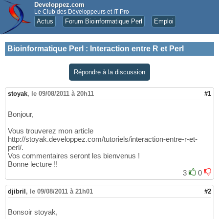
Developpez.com
Le Club des Développeurs et IT Pro
Actus
Forum Bioinformatique Perl
Emploi
Bioinformatique Perl
:
Interaction entre R et Perl
Répondre à la discussion
stoyak
,
le 09/08/2011 à 20h11
#1
Bonjour,
Vous trouverez mon article
http://stoyak.developpez.com/tutoriels/interaction-entre-r-et-
perl/.
Vos commentaires seront les bienvenus !
Bonne lecture !!
3
0
djibril
,
le 09/08/2011 à 21h01
#2
Bonsoir stoyak,