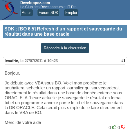
Developpez.com
Le Club des Développeurs et IT Pro
Actus
Forum SDK
Emploi
SDK
:
[BO 6.5] Refresh d'un rapport et sauvegarde du
résultat dans une base oracle
Répondre à la discussion
lcaufrie
,
le 27/07/2011 à 10h23
#1
Bonjour,
Je débute avec VBA sous BO. Voici mon problème: je
souhaiterai scheduler un rapport journalier qui sauvegarderait
directement le résultat dans une base de donnée externe sous
ORACLE. A l'heure actuelle je sauvegarde le résultat en fomat
txt et un programme annexe parse le txt et le sauvegarde dans
la DB ORACLE. Cela serait plus simple de le faire directement
dans le VBA de BO.
Merci de votre aide
0
0