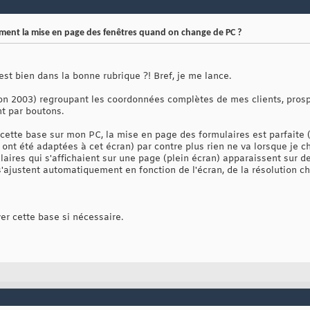
nt la mise en page des fenêtres quand on change de PC ?
est bien dans la bonne rubrique ?! Bref, je me lance.
on 2003) regroupant les coordonnées complètes de mes clients, prospec
nt par boutons.
 cette base sur mon PC, la mise en page des formulaires est parfaite 
 ont été adaptées à cet écran) par contre plus rien ne va lorsque je c
ulaires qui s'affichaient sur une page (plein écran) apparaissent sur d
'ajustent automatiquement en fonction de l'écran, de la résolution choi
er cette base si nécessaire.