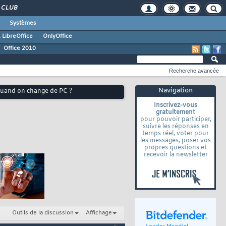
CLUB
Systèmes
 LibreOffice
OnlyOffice
Office 2010
Recherche avancée
Navigation
quand on change de PC ?
Inscrivez-vous
gratuitement
pour pouvoir participer,
suivre les réponses en
temps réel, voter pour
les messages, poser vos
propres questions et
recevoir la newsletter
Outils de la discussion
Affichage