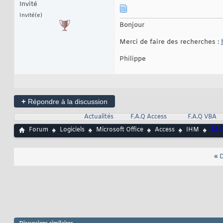
Invité
Invité(e)
Bonjour
Merci de faire des recherches :
Philippe
+
Répondre à la discussion
Actualités
F.A.Q Access
F.A.Q VBA
Forum
Logiciels
Microsoft Office
Access
IHM
[AC
«
D