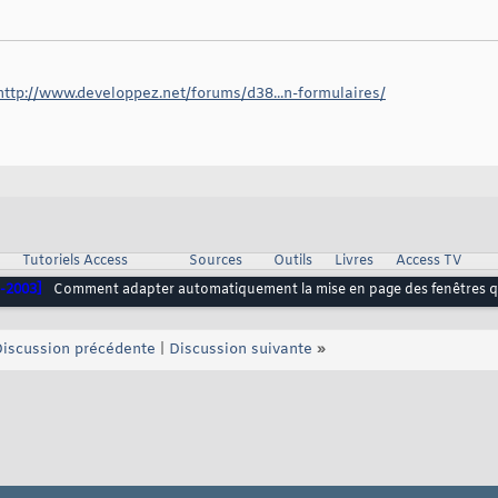
http://www.developpez.net/forums/d38...n-formulaires/
Tutoriels Access
Sources
Outils
Livres
Access TV
-2003]
Comment adapter automatiquement la mise en page des fenêtres 
iscussion précédente
|
Discussion suivante
»