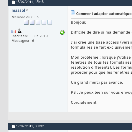
18/07/2011,
18h18
massol
Comment adapter automatiqueme
Membre du Club
Bonjour,
Difficile de dire si ma demande 
Inscrit en
Juin 2010
Messages
6
J'ai créé une base access (versi
formulaires se fait exclusiveme
Mon problème : lorsque j'utilise
fenêtres de tous les formulaires
résolution différents). Les form
procéder pour que les fenêtres s
Un grand merci par avance.
PS : Je peux bien sûr vous envoy
Cordialement.
19/07/2011,
03h39