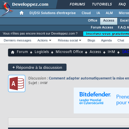
FORUMS
TUTORIELS
FAQ
DI/DSI Solutions d'entreprise
Cloud
IA
ALM
Micros
Office
Access
Excel
Forum Access
F.A.Q 
Vous n'êtes pas encore inscrit sur Developpez.com ?
Inscrivez-vous gratuitem
Derniers messages
Actions
Réseau social
Blogs
Agenda
Chat
Forum
Logiciels
Microsoft Office
Access
IHM
[AC
+
Répondre à la discussion
Discussion :
Comment adapter automatiquement la mise en 
Sujet :
IHM