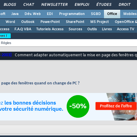
BLOGS
CHAT
NEWSLETTER
EMPLOI
ÉTUDES
DROIT
oft
Java
Dév. Web
EDI
Programmation
SGBD
Office
Mobiles
Word
Outlook
PowerPoint
SharePoint
MS Project
OpenOffice &
Access
F.A.Q VBA
Tutoriels Access
Sources
Outils
Livres
Access TV
ent !
Règles
-2003]
Comment adapter automatiquement la mise en page des fenêtres 
page des fenêtres quand on change de PC ?