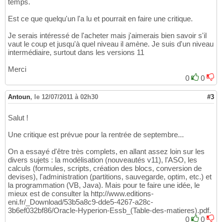
temps.
Est ce que quelqu'un l'a lu et pourrait en faire une critique.
Je serais intéressé de l'acheter mais j'aimerais bien savoir s'il
vaut le coup et jusqu'à quel niveau il amène. Je suis d'un niveau
intermédiaire, surtout dans les versions 11
Merci
0
0
Antoun
,
le 12/07/2011 à 02h30
#3
Salut !
Une critique est prévue pour la rentrée de septembre...
On a essayé d'être très complets, en allant assez loin sur les
divers sujets : la modélisation (nouveautés v11), l'ASO, les
calculs (formules, scripts, création des blocs, conversion de
devises), l'administration (partitions, sauvegarde, optim, etc.) et
la programmation (VB, Java). Mais pour te faire une idée, le
mieux est de consulter la http://www.editions-
eni.fr/_Download/53b5a8c9-dde5-4267-a28c-
3b6ef032bf86/Oracle-Hyperion-Essb_(Table-des-matieres).pdf.
0
0