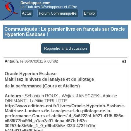
Developpez.com
Le Club des Développeurs et IT Pro
Actus
Forum Communiqu�s
Emploi
Communiqués
:
Le premier livre en français sur Oracle
Hyperion Essbase !
Répondre à la discussion
Antoun
,
le 06/07/2011 à 00h02
#1
Oracle Hyperion Essbase
Maîtrisez lunivers de lanalyse et du pilotage
de la performance (Cours et Ateliers)
Auteurs :
Sébastien ROUX - Wojtek JANECZEK - Antoine
DINIMANT - Laëtitia TERLUTTE
http://www.editions-eni.fr/Livres/Oracle-Hyperion-Essbase-
Maitrisez-l-univers-de-l-analyse-et-du-pilotage-de-la-
performance-Cours-et-ateliers/.4_3a6222cf-b921-41f5-886c-
c989f77ba994_a1ac7a01-4eba-467b-b67c-
30257dc3b64e_1_0_d9bd8b5e-f324-473f-b1fc-
b41b421c950f.html