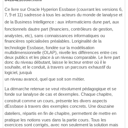
Ce livre sur Oracle Hyperion Essbase (couvrant les versions 6,
7, 9 et 11) sadresse à tous les acteurs du monde de lanalyse et
de la Business Intelligence : aux informaticiens dune part, aux
fonctionnels dautre part (financiers, contrôleurs de gestion,
analystes, etc), sans connaissances informatiques ou
financières spécialisées préalables. Loriginalité de la
technologie Essbase, fondée sur la modélisation
multidimensionnelle (OLAP), nivelle les différences entre ces
deux publics et les place à un niveau comparable. Le livre part
donc du niveau débutant, laisse le lecteur entrer où il le
souhaite, et le conduit, à travers un parcours exhaustif du
logiciel, jusquà
un niveau avancé, quel que soit son métier.
La démarche retenue se veut résolument pédagogique et se
fonde sur lanalyse de cas et dexemples. Chaque chapitre,
construit comme un cours, présente les divers aspects
dEssbase à travers des exemples concrets. Une douzaine
dateliers, répartis en fin de chapitre, permettent de mettre en
pratique les notions vues dans la partie cours. Tous les
exercices sont corrigés, avec non seulement la solution mais