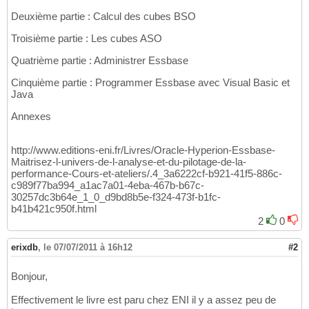
Deuxième partie : Calcul des cubes BSO
Troisième partie : Les cubes ASO
Quatrième partie : Administrer Essbase
Cinquième partie : Programmer Essbase avec Visual Basic et
Java
Annexes
http://www.editions-eni.fr/Livres/Oracle-Hyperion-Essbase-
Maitrisez-l-univers-de-l-analyse-et-du-pilotage-de-la-
performance-Cours-et-ateliers/.4_3a6222cf-b921-41f5-886c-
c989f77ba994_a1ac7a01-4eba-467b-b67c-
30257dc3b64e_1_0_d9bd8b5e-f324-473f-b1fc-
b41b421c950f.html
2
0
erixdb
,
le 07/07/2011 à 16h12
#2
Bonjour,
Effectivement le livre est paru chez ENI il y a assez peu de