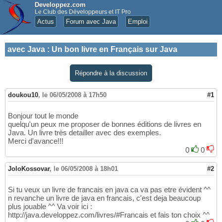
Developpez.com
Le Club des Développeurs et IT Pro
Actus
Forum avec Java
Emploi
avec Java
:
Un bon livre en Français sur Java
Répondre à la discussion
doukou10
,
le 06/05/2008 à 17h50
#1
Bonjour tout le monde
quelqu'un peux me proposer de bonnes éditions de livres en
Java. Un livre très detailler avec des exemples.
Merci d'avance!!!
0
0
JoloKossovar
,
le 06/05/2008 à 18h01
#2
Si tu veux un livre de francais en java ca va pas etre évident ^^
n revanche un livre de java en francais, c'est deja beaucoup
plus jouable ^^ Va voir ici :
http://java.developpez.com/livres/#Francais et fais ton choix ^^