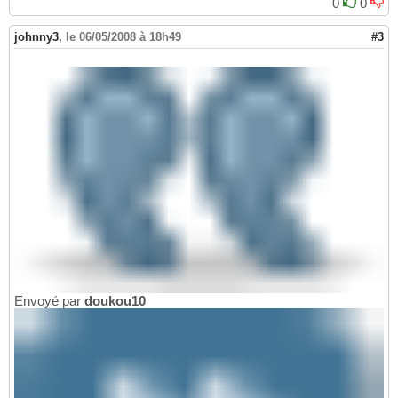
0
0
johnny3
,
le 06/05/2008 à 18h49
#3
Envoyé par
doukou10