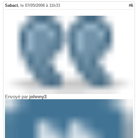
Sabact
,
le 07/05/2008 à 11h33
#6
Envoyé par
johnny3