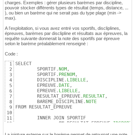
charges. Exemples : gérer plusieurs barèmes par discipline,
pouvoir stocker différents types de résultat (temps, distance, ...
), ou bien un barème qui ne serait pas du type plage (min ->
max).
A l'exploitation, si vous avez entré vos sportifs, discliplines,
épreuves, barèmes par disclipline et résultats aux épreuves, la
requête suivante donnerait la note des sportifs par épreuve
selon le barème préalablement renseigné :
Code :
SELECT

1
	SPORTIF.
NOM
,

2
	SPORTIF.
PRENOM
,

3
	DISCIPLINE.
LIBELLE
,

4
	EPREUVE.
DATE
,

5
	EPREUVE.
LIBELLE
,

6
	RESULTAT_EPREUVE.
RESULTAT
, 

7
	BAREME_DISCIPLINE.
NOTE
8
FROM RESULTAT_EPREUVE 

9
10
	INNER JOIN SPORTIF

11
ON
 RESULTAT_EPREUVE.
IDSPORTI
12
13
	INNER JOIN EPREUVE 

14
La jointure externe sur le barème permet de retournat une note