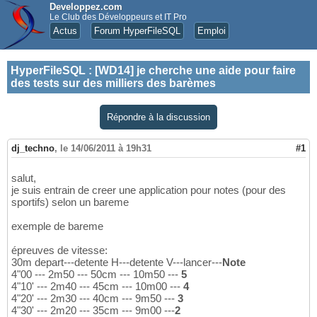
Developpez.com
Le Club des Développeurs et IT Pro
Actus
Forum HyperFileSQL
Emploi
HyperFileSQL
:
[WD14] je cherche une aide pour faire
des tests sur des milliers des barèmes
Répondre à la discussion
dj_techno
,
le 14/06/2011 à 19h31
#1
salut,
je suis entrain de creer une application pour notes (pour des
sportifs) selon un bareme
exemple de bareme
épreuves de vitesse:
30m depart---detente H---detente V---lancer---
Note
4"00 --- 2m50 --- 50cm --- 10m50 ---
5
4"10' --- 2m40 --- 45cm --- 10m00 ---
4
4"20' --- 2m30 --- 40cm --- 9m50 ---
3
4"30' --- 2m20 --- 35cm --- 9m00 ---
2