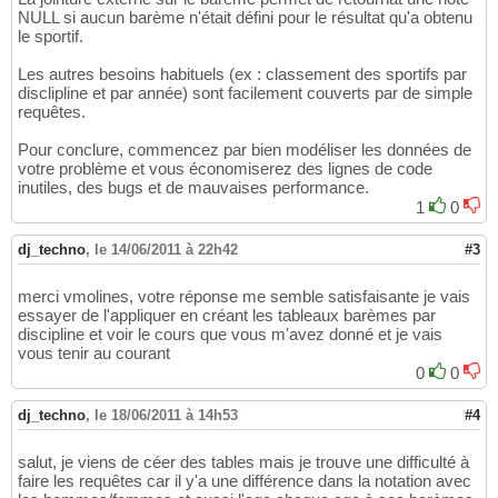
ON
 RESULTAT_EPREUVE.
IDEPREUV
NULL si aucun barème n'était défini pour le résultat qu'a obtenu
15
le sportif.
16
		INNER JOIN DISCLIPLINE 

17
Les autres besoins habituels (ex : classement des sportifs par
ON
 EPREUVE.
IDDISCLIP
18
disclipline et par année) sont facilement couverts par de simple
19
requêtes.
			LEFT JOIN BAREME_DISCIPLINE

20
ON
 DISCLIPLI
21
Pour conclure, commencez par bien modéliser les données de
AND
 RESULTAT
22
votre problème et vous économiserez des lignes de code
AND
 RESULTAT
23
inutiles, des bugs et de mauvaises performance.
1
0
dj_techno
,
le 14/06/2011 à 22h42
#3
merci vmolines, votre réponse me semble satisfaisante je vais
essayer de l'appliquer en créant les tableaux barèmes par
discipline et voir le cours que vous m'avez donné et je vais
vous tenir au courant
0
0
dj_techno
,
le 18/06/2011 à 14h53
#4
salut, je viens de céer des tables mais je trouve une difficulté à
faire les requêtes car il y'a une différence dans la notation avec