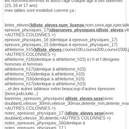
les hommes/femmes et aussi l'age chaque age à ses barèmes
(15, 16 et 17 ans)
mes tables sont modelisé comme ça :
listes_eleves(
Idliste_eleves
,
num_license
,nom,sexe,age,specialit
epreuve_physiques_17(
ideprueves_physiques
,
idliste_eleves
,vi
<AUTRES COLONNES >)
epreuve_physiques_16 (identique à epreuve_physiques_17)
epreuve_physiques_15 (identique à epreuve_physiques_17)
athletisme_h15(
Idliste_eleves
,course100,course200,course1500,j
<AUTRES COLONNES >)
athletisme_h16(identique à athletisme_h15) ici h et f désignes
hommes et femmes
athletisme_h17(identique à athletisme_h15)
athletisme_f15(identique à athletisme_h15)
athletisme_f16(identique à athletisme_h15)
athletisme_h17(identique à athletisme_h15)
...et des autres tableaux selon beaucoup d'autres épreuves
(boxe,judo,lutte...)
baremes_epreuves_physiques(
idliste_eleves
,
sexe
(avec
doublant),vitesse_30min,vitesse_30max,detente_min,detente_ma
<AUTRES COLONNES >)
notes_epreuves_physiques_17 (
idliste_eleves
,
sexe
(avec
doublant),vitesse_30,detente,<AUTRES COLONNES >)
notes_epreuves_physiques_16(identique à
notes_epreuves_physiques_17 )