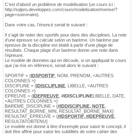
C'est d'abord un problème de modélisation (un cours ici :
http://sqlpro.developpez.com/cours/modelisation/merise/?
page=sommaire).
Dans votre cas, l'énoncé serait le suivant :
Il s'agit de noter des sportifs pour dans des disciplines. La note
d'une épreuve se calcule selon un barème. Un barème par
épreuve de la discipline est établi à partir d'une plage de
résultats. Chaque plage d'un barème donne une note dans
l'épreuve.
Le modèle de données qui en découle, si on appliquait le cours
que j'ai mis en référence, serait alors le suivant :
SPORTIF = {
IDSPORTIF
, NOM, PRENOM, <AUTRES
COLONNES >}
DISCIPLINE = {
IDISCLIPLINE
, LIBELLE, <AUTRES
COLONNES >}
EPREUVE = {
IDEPREUVE
,
#IDISCLIPLINE
LIBELLE, DATE,
<AUTRES COLONNES >}
BAREME_DISCIPLINE = {
#IDDISCIPLINE, NOTE
,
RESULTAT_BORNE_MIN, RESULTAT_BORNE_MAX}
RESULTAT_EPREUVE = {
#IDSPORTIF, #IDEPREUVE
,
RESULTATOBTENU}
Le modèle est donné à titre d'exemple pour saisir le concept, il
doit être affiné pour saisir les subtilités de votre cahier des