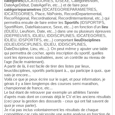
catégories
(IDCATEGORIES, IDSEXE, CategoriesNom,
DateAgeDébut, DateAgeFin, etc...) et de faire pour
catégorieparametres
(IDCATEGORIEPARAMETRES,
IDCATEGORIES, Place, NbPoints, RecordDepartemental,
RecorRégional, Recordnational, RecordInternantional, etc..) qui
permettra ensuite de faire entrer les
Sportifs
(IDSPORTIFS,
SportifNom, DateNaissance, Sexe, etc...) en fonction d'un
lieu
(IDLIEU, LieuNom, Date, etc...) dans une ou plusieurs épreuves
(IDEPREUVES, IDLIEU, IDDISCIPLINES, IDCATEGORIES,
IDLIEU, IDSPORTIFS, etc...) comportant
lieuDisciplines
(IDLIEUDISCIPLINES, IDLIEU, IDDISCIPLINES,
DateDiscipline, Lieu, etc...). On peut même y ajouter une table
qui permettra de cocher, après inscription du sportif, quelles
sont les épreuves souhaitées, avec un contrôle au niveau de
l'age (facile maintenant).
A partir de là, il est facile de tirer des listes par lieux,
lieux/disciplines, sportifs participant à.., qui participe à quoi.. que
sais-je encore...
Voilà ce que je peux écrire sur le sujet, et pour information, je
gérais il y a bien longtemps des courses semi marathon,
championnat de france, etc...
Le but étant de retrouver par exemple un athlètes l'année
d'aprés mais dont on connais déjà le CV et les anciens résultats
(ceci pour la gestion des dossards - ceux qui ont fait savent de
quoi je veux parler).
Je n'ai pas inclus volontairement les résultats de chaque
compétition car cela nécessite une autre analyse en fonction de