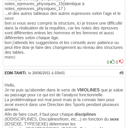
notes_epreuves_physiques_15(identique à
notes_epreuves_physiques_17 )
...et des autres tableaux des autres eupreuves selon l'age et le
sexe
bon si vous avez compris la structure, ici je trouve une difficulté
dans la réalisation de la requêtes, car les notes des épreuves
sont différentes entres les hommes et les femmes et aussi
différentes selon chaque âge.
bon j'attends les suggestions et les conseils avec patience ou
peut être dois-je faire des changement au niveau des structures
des tables.
merci
0
0
EDM-TAHITI
,
le 20/06/2011 à 03h01
#5
Hello,
Je ne puis qu'abonder dans le sens de
VMOLINES
que je salue
au passage pour ce qui est de l'analyse fonctionnelle.
La problèmatique est mal posé mais je la connais bien pour
avoir exercé dans une Direction des Sports pendant plusieurs
années.
Afin de faire court, il faut pour chaque
disciplines
(IDDISCIPLINES, DisciplinesNom, etc...) en fonction du
sexe
(IDSEXE, TYPESEXE) déterminer les