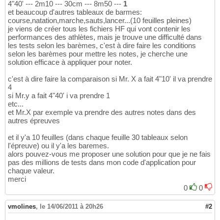
4"40' --- 2m10 --- 30cm --- 8m50 ---
1
et beaucoup d'autres tableaux de barmes:
course,natation,marche,sauts,lancer...(10 feuilles pleines)
je viens de créer tous les fichiers HF qui vont contenir les
performances des athlètes, mais je trouve une difficulté dans
les tests selon les barèmes, c'est à dire faire les conditions
selon les barèmes pour mettre les notes, je cherche une
solution efficace à appliquer pour noter.
c'est à dire faire la comparaison si Mr. X a fait 4"10' il va prendre
4
si Mr.y a fait 4"40' i va prendre 1
etc...
et Mr.X par exemple va prendre des autres notes dans des
autres épreuves
et il y'a 10 feuilles (dans chaque feuille 30 tableaux selon
l'épreuve) ou il y'a les baremes.
alors pouvez-vous me proposer une solution pour que je ne fais
pas des millions de tests dans mon code d'application pour
chaque valeur.
merci
0
0
vmolines
,
le 14/06/2011 à 20h26
#2