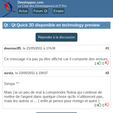
Developpez.com
Le Club des Développeurs et IT Pro
Actus
Forum Qt
Emploi
Qt
:
Qt Quick 3D disponible en technology preview
Répondre à la discussion
dourouc05
,
le 21/05/2011 à 17h38
#1
Ce message n'a pas pu être affiché car il comporte des erreurs.
1
0
sizvix
,
le 23/05/2011 à 15h57
#2
Simpa ^^
Mais j'ai un peu de mal à comprendre Nokia qui continue de
mettre de l'argent dans quelque chose qu'ils n'utiliseront pas,
mais les autres si ... ( enfin je pense pour meego et autre )
0
0