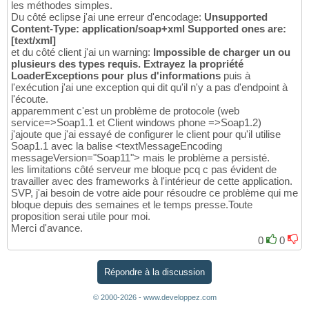
les méthodes simples.
Du côté eclipse j'ai une erreur d'encodage:
Unsupported
Content-Type: application/soap+xml Supported ones are:
[text/xml]
et du côté client j'ai un warning:
Impossible de charger un ou
plusieurs des types requis. Extrayez la propriété
LoaderExceptions pour plus d'informations
puis à
l'exécution j'ai une exception qui dit qu'il n'y a pas d'endpoint à
l'écoute.
apparemment c'est un problème de protocole (web
service=>Soap1.1 et Client windows phone =>Soap1.2)
j'ajoute que j'ai essayé de configurer le client pour qu'il utilise
Soap1.1 avec la balise <textMessageEncoding
messageVersion="Soap11"> mais le problème a persisté.
les limitations côté serveur me bloque pcq c pas évident de
travailler avec des frameworks à l'intérieur de cette application.
SVP, j'ai besoin de votre aide pour résoudre ce problème qui me
bloque depuis des semaines et le temps presse.Toute
proposition serai utile pour moi.
Merci d'avance.
0
0
Répondre à la discussion
© 2000-2026 - www.developpez.com