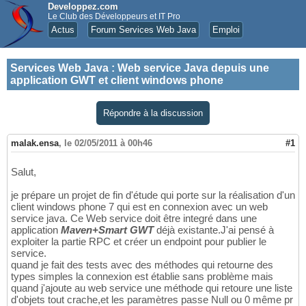
Developpez.com
Le Club des Développeurs et IT Pro
Actus
Forum Services Web Java
Emploi
Services Web Java
:
Web service Java depuis une
application GWT et client windows phone
Répondre à la discussion
malak.ensa
,
le 02/05/2011 à 00h46
#1
Salut,
je prépare un projet de fin d'étude qui porte sur la réalisation d'un
client windows phone 7 qui est en connexion avec un web
service java. Ce Web service doit être integré dans une
application
Maven+Smart GWT
déjà existante.J'ai pensé à
exploiter la partie RPC et créer un endpoint pour publier le
service.
quand je fait des tests avec des méthodes qui retourne des
types simples la connexion est établie sans problème mais
quand j'ajoute au web service une méthode qui retoure une liste
d'objets tout crache,et les paramètres passe Null ou 0 même pr