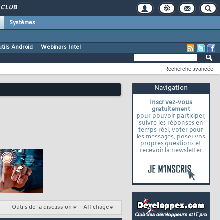
CLUB
Systèmes
tils Android
Webinars Intel
Recherche avancée
Navigation
Inscrivez-vous
gratuitement
pour pouvoir participer,
suivre les réponses en
temps réel, voter pour
les messages, poser vos
propres questions et
recevoir la newsletter
Outils de la discussion
Affichage