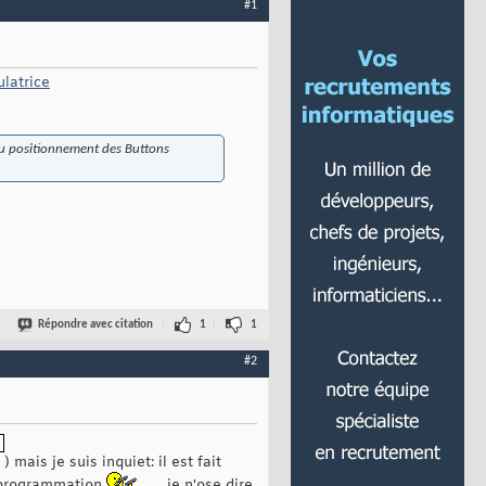
#1
ulatrice
t du positionnement des Buttons
Répondre avec citation
1
1
#2
) mais je suis inquiet: il est fait
a programmation
... je n'ose dire