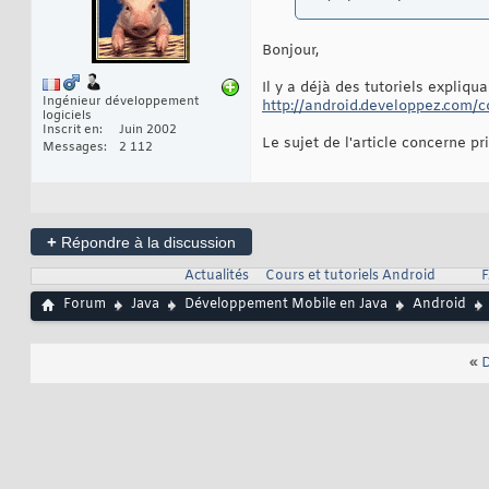
Bonjour,
Il y a déjà des tutoriels expliq
Ingénieur développement
http://android.developpez.com/c
logiciels
Inscrit en
Juin 2002
Le sujet de l'article concerne p
Messages
2 112
+
Répondre à la discussion
Actualités
Cours et tutoriels Android
F
Forum
Java
Développement Mobile en Java
Android
«
D