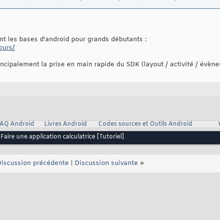
uant les bases d'android pour grands débutants :
ours/
rincipalement la prise en main rapide du SDK (layout / activité / évèn
AQ Android
Livres Android
Codes sources et Outils Android
Faire une application calculatrice [Tutoriel]
iscussion précédente
|
Discussion suivante
»