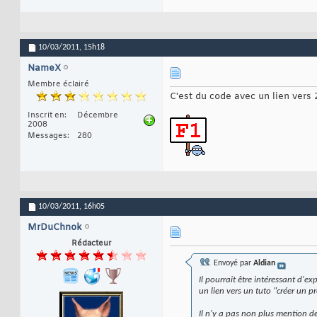
10/03/2011,
15h18
NameX
Membre éclairé
C'est du code avec un lien vers 2
Inscrit en
Décembre
2008
Messages
280
10/03/2011,
16h05
MrDuChnok
Rédacteur
Envoyé par
Aldian
Il pourrait être intéressant d'ex
un lien vers un tuto "créer un 
Il n'y a pas non plus mention de