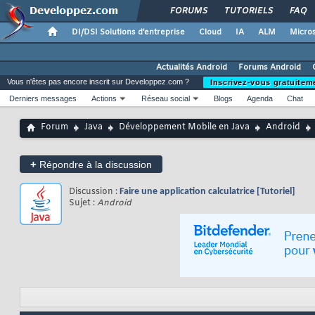
FORUMS
TUTORIELS
FAQ
DI/DSI Solutions d'entreprise
Cloud
IA
ALM
Micros
Actualités Android
Forums Android
Vous n'êtes pas encore inscrit sur Developpez.com ?
Inscrivez-vous gratuitem
Derniers messages
Actions
Réseau social
Blogs
Agenda
Chat
Forum
Java
Développement Mobile en Java
Android
+
Répondre à la discussion
Discussion :
Faire une application calculatrice [Tutoriel]
Sujet :
Android