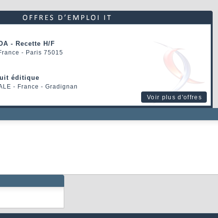
OA - Recette H/F
 France - Paris 75015
uit éditique
ALE
- France - Gradignan
Voir plus d'offres