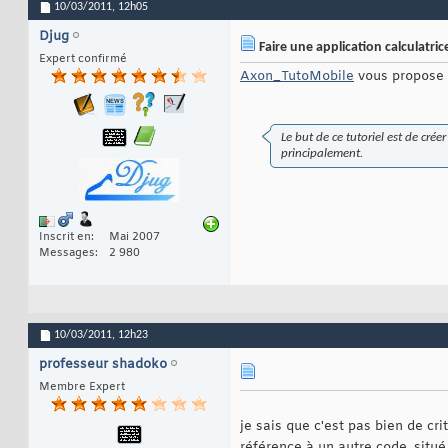
10/03/2011,
12h05
Djug
Faire une application calculatric
Expert confirmé
Axon_TutoMobile
vous propose
Le but de ce tutoriel est de cré
principalement.
Inscrit en
Mai 2007
Messages
2 980
10/03/2011,
12h23
professeur shadoko
Membre Expert
je sais que c'est pas bien de crit
référence à un autre code, situ