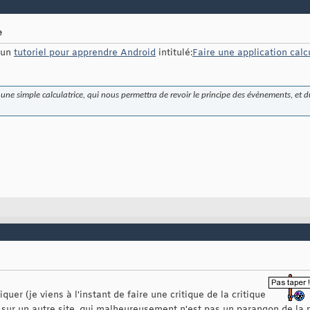
e
 un
tutoriel pour apprendre Android
intitulé:
Faire une application calc
er une simple calculatrice, qui nous permettra de revoir le principe des évènements, e
iquer (je viens à l'instant de faire une critique de la critique
é sur un autre site, qui malheureusement n'est pas un parangon de l