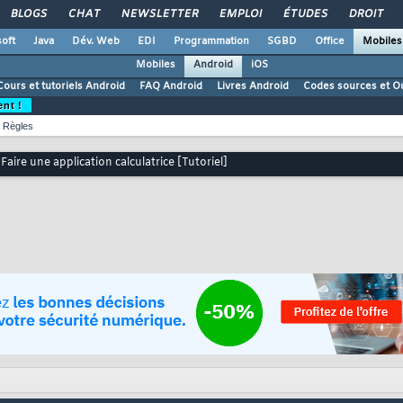
BLOGS
CHAT
NEWSLETTER
EMPLOI
ÉTUDES
DROIT
oft
Java
Dév. Web
EDI
Programmation
SGBD
Office
Mobiles
Mobiles
Android
iOS
Cours et tutoriels Android
FAQ Android
Livres Android
Codes sources et Ou
ent !
Règles
Faire une application calculatrice [Tutoriel]