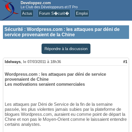
Developpez.com
Le Club des Développeurs et IT Pro
Actus
Forum S�curit�
Emploi
Sécurité
:
Wordpress.com : les attaques par déni de
service provenaient de la Chine
Répondre à la discussion
Idelways
,
le 07/03/2011 à 18h36
#1
Wordpress.com : les attaques par déni de service
provenaient de Chine
Les motivations seraient commerciales
Les attaques par Déni de Service de la fin de la semaine
passée, les plus violentes jamais subies par la plateforme de
blogues Wordpress.com, auraient eu comme point de départ la
Chine et non pas le Moyen-Orient comme le laissaient entendre
certains analystes.