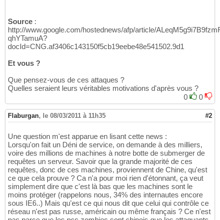
Source
:
http://www.google.com/hostednews/afp/article/ALeqM5g9i7B9fzm
qhYTamuA?
docId=CNG.af3406c143150f5cb19eebe48e541502.9d1
Et vous ?
Que pensez-vous de ces attaques ?
Quelles seraient leurs véritables motivations d'après vous ?
0
0
Flaburgan
,
le 08/03/2011 à 11h35
#2
Une question m'est apparue en lisant cette news :
Lorsqu'on fait un Déni de service, on demande à des milliers,
voire des millions de machines à notre botte de submerger de
requêtes un serveur. Savoir que la grande majorité de ces
requêtes, donc de ces machines, proviennent de Chine, qu'est
ce que cela prouve ? Ca n'a pour moi rien d'étonnant, ça veut
simplement dire que c'est là bas que les machines sont le
moins protéger (rappelons nous, 34% des internautes encore
sous IE6..) Mais qu'est ce qui nous dit que celui qui contrôle ce
réseau n'est pas russe, américain ou même français ? Ce n'est
pas parce que les pcs zombies sont chinois que les attaquants