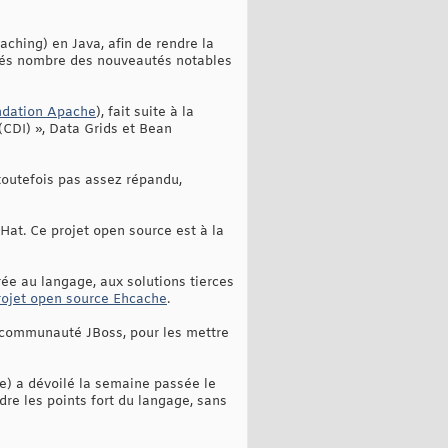
ching) en Java, afin de rendre la
nés nombre des nouveautés notables
ondation Apache
), fait suite à la
(CDI) », Data Grids et Bean
toutefois pas assez répandu,
Hat. Ce projet open source est à la
rée au langage, aux solutions tierces
rojet open source Ehcache
.
 communauté JBoss, pour les mettre
e) a dévoilé la semaine passée le
dre les points fort du langage, sans