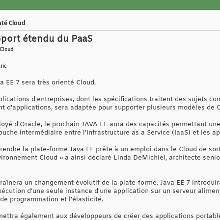
nté Cloud
upport étendu du PaaS
 Cloud
ric
a EE 7 sera très orienté Cloud.
lications d'entreprises, dont les spécifications traitent des sujets co
 d'applications, sera adaptée pour supporter plusieurs modèles de C
loyé d'Oracle, le prochain JAVA EE aura des capacités permettant une
ouche intermédiaire entre l'Infrastructure as a Service (IaaS) et les a
e rendre la plate-forme Java EE prête à un emploi dans le Cloud de so
ironnement Cloud » a ainsi déclaré Linda DeMichiel, architecte senior
raînera un changement évolutif de la plate-forme. Java EE 7 introduir
'exécution d'une seule instance d'une application sur un serveur alimen
 de programmation et l'élasticité.
ettra également aux développeurs de créer des applications portabl