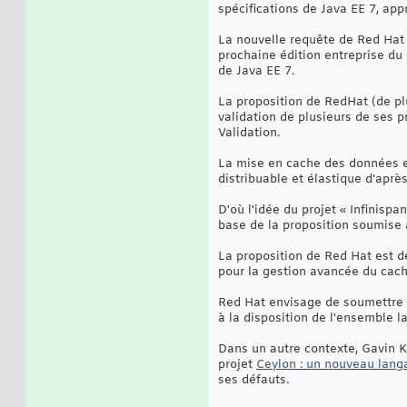
spécifications de Java EE 7, app
La nouvelle requête de Red Hat 
prochaine édition entreprise d
de Java EE 7.
La proposition de RedHat (de pl
validation de plusieurs de ses 
Validation.
La mise en cache des données es
distribuable et élastique d'apr
D'où l'idée du projet « Infinis
base de la proposition soumise
La proposition de Red Hat est de
pour la gestion avancée du ca
Red Hat envisage de soumettre 
à la disposition de l'ensemble 
Dans un autre contexte, Gavin K
projet
Ceylon : un nouveau lang
ses défauts.