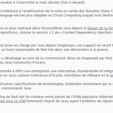
rouvées à l'unanimité le mois dernier (lire ci-devant)
s'intéresse à l'amélioration de la mise en cache des données (Data Ca
u langage encore plus adaptée au Cloud Computing auquel sont desti
us en plus impliqué dans l'écosystème Java depuis le
départ de la f
propositions, comme la version 1.1 de « Context Dependency Injection 
t prise en charge par Java depuis longtemps, son support ne serait 
ès un haut responsable de Red Hat dans une déclaration à la presse.
pan », développé au sein de la communauté JBoss et chapeauté par Red 
 au Java Community Process.
stinée à offrir aux entreprises une alternative, standardisée et intég
che en Java, comme Coherence d'Oracle, GemStone de VMware et le
p
d'autres spécifications de technologies, élaborées notamment par la
la communauté Java.
ing de Red Hat (le créateur entre autres de l'ORM populaire Hibernat
age pour la JVM
fortement inspiré de Java, ayant l’ambition de repren