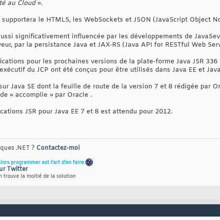
té au Cloud
».
E supportera le HTML5, les WebSockets et JSON (JavaScript Object No
aussi significativement influencée par les développements de JavaSeve
rveur, par la persistance Java et JAX-RS (Java API for RESTful Web Serv
ifications pour les prochaines versions de la plate-forme Java JSR 33
xécutif du JCP ont été conçus pour être utilisés dans Java EE et Java
r Java SE dont la feuille de route de la version 7 et 8 rédigée par O
de « accomplie » par Oracle .
cations JSR pour Java EE 7 et 8 est attendu pour 2012.
riques .NET ?
Contactez-moi
alors programmer est l’art d’en faire
ur Twitter
 trouve la moitié de la solution