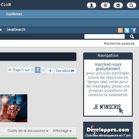
CLUB
Systèmes
a
JavaSearch
Recherche avancée
Navigation
Inscrivez-vous
gratuitement
Page 1 sur 2
1
2
Dernière
pour pouvoir participer,
suivre les réponses en
temps réel, voter pour
les messages, poser vos
propres questions et
recevoir la newsletter
Outils de la discussion
Affichage