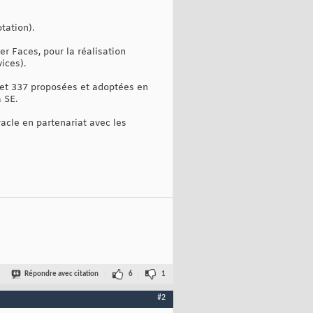
tation).
r Faces, pour la réalisation
ices).
6 et 337 proposées et adoptées en
 SE.
racle en partenariat avec les
Répondre avec citation
6
1
#2