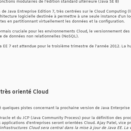
fonctions modulaires de l'édition standard ultérieure (Java SE 8)
 de Java Entreprise Edition 7, très centrées sur le Cloud Computing (li
itecture logicielle destinée à permettre à une seule instance d'un lo
ntes en partitionnant virtuellement les données et la configuration.
ormais cruciale pour les environnements Cloud, le versionnement des a
e de données non relationnelles (NoSQL).
a EE 7 est attendue pour le troisième trimestre de l'année 2012. La hu
 très orienté Cloud
ré quelques pistes concernant la prochaine version de Java Enterprise 
Oracle et du JCP (Java Community Process) pour la définition des proc
applications d’entreprises seront orientées Cloud. Ajay Patel, vice p
infrastructures Cloud sera central dans la mise à jour de Java EE. La 