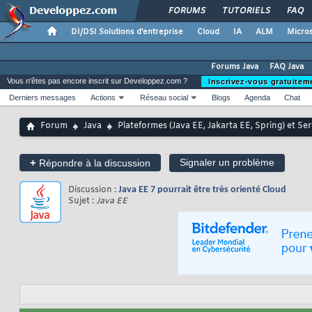
FORUMS
TUTORIELS
FAQ
DI/DSI Solutions d'entreprise
Cloud
IA
ALM
Micros
Forums Java
FAQ Java
Vous n'êtes pas encore inscrit sur Developpez.com ?
Inscrivez-vous gratuitem
Derniers messages
Actions
Réseau social
Blogs
Agenda
Chat
Forum
Java
Plateformes (Java EE, Jakarta EE, Spring) et Se
+
Signaler un problème
Répondre à la discussion
Discussion :
Java EE 7 pourrait être très orienté Cloud
Sujet :
Java EE