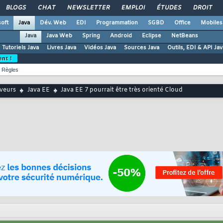
BLOGS
CHAT
NEWSLETTER
EMPLOI
ÉTUDES
DROIT
oft
Java
Dév. Web
EDI
Programmation
SGBD
Office
Mobiles
Java
Java Web
Spring
Android
Eclipse
NetBeans
Tutoriels Java
Livres Java
Vidéos Java
Sources Java
Outils, EDI & API Jav
ent !
Règles
rveurs
Java EE
Java EE 7 pourrait être très orienté Cloud