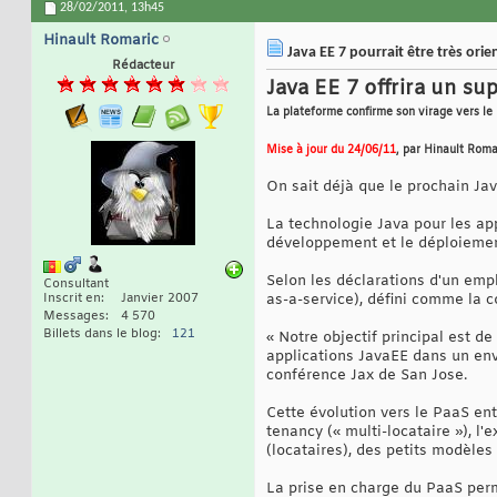
28/02/2011,
13h45
Hinault Romaric
Java EE 7 pourrait être très orie
Rédacteur
Java EE 7 offrira un s
La plateforme confirme son virage vers le
Mise à jour du 24/06/11
, par Hinault Roma
On sait déjà que le prochain Jav
La technologie Java pour les app
développement et le déploiement
Selon les déclarations d'un emp
Consultant
Inscrit en
Janvier 2007
as-a-service), défini comme la c
Messages
4 570
Billets dans le blog
121
« Notre objectif principal est d
applications JavaEE dans un env
conférence Jax de San Jose.
Cette évolution vers le PaaS ent
tenancy (« multi-locataire »), l
(locataires), des petits modèles
La prise en charge du PaaS perm