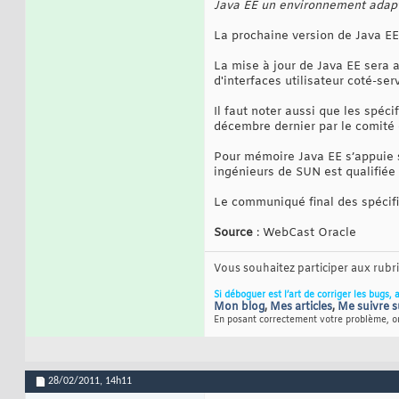
Java EE un environnement adap
La prochaine version de Java E
La mise à jour de Java EE sera 
d'interfaces utilisateur coté-se
Il faut noter aussi que les spéc
décembre dernier par le comité e
Pour mémoire Java EE s’appuie su
ingénieurs de SUN est qualifiée 
Le communiqué final des spécifi
Source
: WebCast Oracle
Vous souhaitez participer aux rub
Si déboguer est l’art de corriger les bugs, 
Mon blog
,
Mes articles
,
Me suivre s
En posant correctement votre problème, on
28/02/2011,
14h11