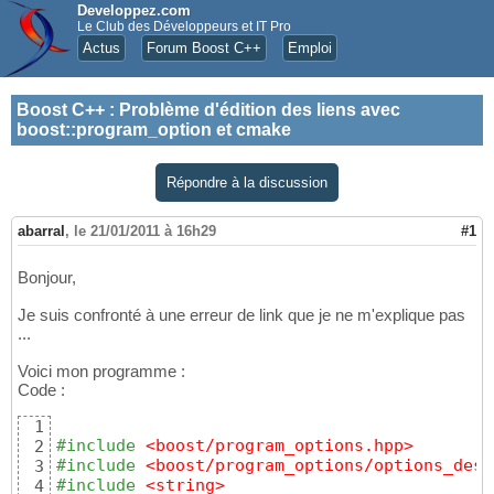
Developpez.com
Le Club des Développeurs et IT Pro
Actus
Forum Boost C++
Emploi
Boost C++
:
Problème d'édition des liens avec
boost::program_option et cmake
Répondre à la discussion
abarral
,
le 21/01/2011 à 16h29
#1
Bonjour,
Je suis confronté à une erreur de link que je ne m'explique pas
...
Voici mon programme :
Code :
1
#include
 <boost/program_options.hpp>
2
#include
 <boost/program_options/options_desc
3
#include
 <string>
4