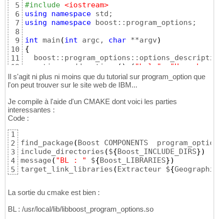
#include
 <iostream>
5
using
namespace
6
using
namespace
 boost::program_options;

7
8
int
 main
(
int
 argc, 
char
 **argv
)
9
{
10
  boost::program_options::options_descriptio
11
  options.add_options
(
)
(
"help"
, 
"Use -h or 
12
(
"file
13
Il s'agit ni plus ni moins que du tutorial sur program_option que
"Prov
14
l'on peut trouver sur le site web de IBM...
  boost::program_options::variables_map vmap;
15
Je compile à l'aide d'un CMAKE dont voici les parties
  boost::program_options::store
(
16
interessantes :
      boost::program_options::parse_command_
17
Code :
  boost::program_options::notify
(
vmap
)
;

18
19
1
if
(
vmap.count
(
"help"
)
)
{
20
find_package
(
Boost COMPONENTS  program_option
2
      cout << options << endl;

21
include_directories
(
$
{
Boost_INCLUDE_DIRS
}
)
3
}
22
message
(
"BL : "
 $
{
Boost_LIBRARIES
}
)
4
return
0
23
target_link_libraries
(
Extracteur $
{
Geographic
5
}
24
La sortie du cmake est bien :
BL : /usr/local/lib/libboost_program_options.so