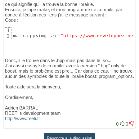
ce qui signifie qu'il a trouvé la bonne librairie.
Ensuite, je tape make, et mon programme ce compile, par
contre à l'édition des liens j'ai le message suivant :
Code :
1
main.cpp<img src=
"https://www.developpez.net/
2
Donc, il le trouve dans le .hpp mais pas dans le .so...
J'ai aussi essayé de compiler avec la version ".hpp" only de
boost, mais le problème est pire... Car dans ce cas, il ne trouve
aucun des symboles de toute la libraire boost::program_options.
Toute aide sera la bienvenu,
Cordialement,
Adrien BARRAL
REETI's development team
http://www.reeti.fr
0
0
Répondre à la discussion