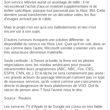
Son service télévisé aurait un avantage de taille : il ne
nécessiterait l'achat d'aucun matériel supplémentaire ni de
boîtier spécifique, puisque tout passerait pas la Xbox 360. Cette
dernière serait transformée en un décodeur vidéo, les flux
d'images arrivant par le câble.
Mais le projet n'en est qu'à ses balbutiements et rien n'est
encore sûr à son sujet.
D'autres rumeurs évoquent une solution différente : la
disponibilité du service via Xbox Live. Quoi qu'il en soit, dans un
cas comme dans l'autre, Microsoft semble s'orienter vers une
très astucieuse dimension matérielle.
Seule certitude : à l'heure actuelle, la firme est en pleines
négociations avec les médias américains pour pouvoir
retransmettre leurs programmes (ABC, NBC, Fox, CBS,
ESPN, CNN, etc.). Et la tâche ne sera certainement pas aisée :
ces grands acteurs du paysage télévisuel n'aiment pas ce type
de nouveaux services, qu'ils voient comme une concurrence
directe et dangereuse de leurs plateformes de VOD. Ont-ils
raison de penser ainsi ? Seul l'avenir nous le dira.
Source : Reuters
Les services TV d'Apple et de Google ont connu un très faible