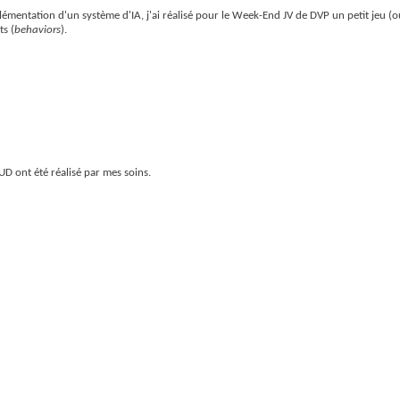
mentation d'un système d'IA, j'ai réalisé pour le Week-End JV de DVP un petit jeu (o
s (
behaviors
).
UD ont été réalisé par mes soins.