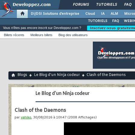
FORUMS
TUTORIELS
FAQ
DI/DSI Solutions d'entreprise
Cloud
IA
ALM
Micros
TUTORIELS
FAQ
WEBIN
Vous n'êtes pas encore inscrit sur Developpez.com ?
Inscrivez-vous gratuitem
Billets récents
Meilleurs billets
Blog des utilisateurs
Blogs
Le Blog d'un Ninja codeur
Clash of the Daemons
Le Blog d'un Ninja codeur
Clash of the Daemons
par
yahiko
, 30/08/2016 à 10h47 (2008 Affichages)