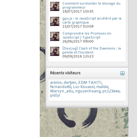
Comment surmonter le blocage du
programmeur
18/07/2017
15h35
gpu.js : le JavaScript accéléré par la
carte graphique
15/07/2017
01h58
Comprendre les Promises en
JavaScript / TypeScript
26/06/2017
09h00
[DevLog] Clash of the Daemons : la
pelote et l'incident
09/09/2016
12h23
Récents visiteurs
aremo
,
der§en
,
EDM-TAHITI
,
fernando60
,
Luc Kouassi
,
malide
,
Marvyn_adu
,
nguyenhoang
,
pc123eee
,
pistyl