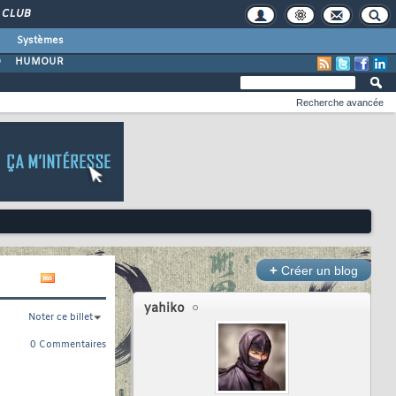
CLUB
Systèmes
O
HUMOUR
Recherche avancée
+
Créer un blog
yahiko
Noter ce billet
0 Commentaires