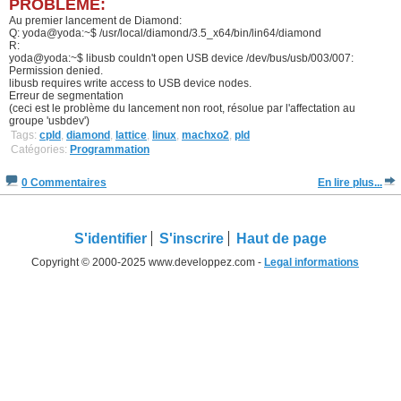
PROBLEME:
Au premier lancement de Diamond:
Q: yoda@yoda:~$ /usr/local/diamond/3.5_x64/bin/lin64/diamond
R:
yoda@yoda:~$ libusb couldn't open USB device /dev/bus/usb/003/007:
Permission denied.
libusb requires write access to USB device nodes.
Erreur de segmentation
(ceci est le problème du lancement non root, résolue par l'affectation au
groupe 'usbdev')
Tags:
cpld
,
diamond
,
lattice
,
linux
,
machxo2
,
pld
Catégories:
Programmation
0 Commentaires
En lire plus...
S'identifier
S'inscrire
Haut de page
Copyright © 2000-2025 www.developpez.com -
Legal informations