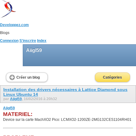
Developpez.com
Blogs
Connexion
S'inscrire
Index
Aiigl59
Créer un blog
Catégories
Installation des drivers nécessaires à Lattice Diamond sous
Linux Ubuntu 14
par
Aiigl59
, 16/02/2016 à 20h32
Aiigl59
MATERIEL:
Device sur la carte MachXO2 Pico: LCMXO2-1200ZE-2MG132CES1104RH01