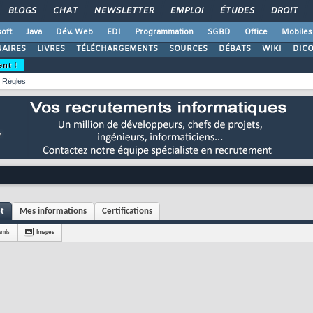
BLOGS
CHAT
NEWSLETTER
EMPLOI
ÉTUDES
DROIT
oft
Java
Dév. Web
EDI
Programmation
SGBD
Office
Mobiles
AIRES
LIVRES
TÉLÉCHARGEMENTS
SOURCES
DÉBATS
WIKI
DIC
ent !
Règles
et
Mes informations
Certifications
Amis
Images