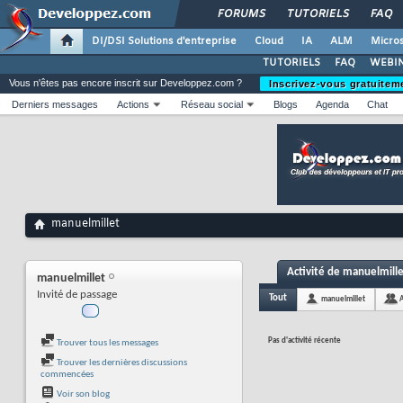
FORUMS
TUTORIELS
FAQ
DI/DSI Solutions d'entreprise
Cloud
IA
ALM
Micros
TUTORIELS
FAQ
WEBIN
Vous n'êtes pas encore inscrit sur Developpez.com ?
Inscrivez-vous gratuitem
Derniers messages
Actions
Réseau social
Blogs
Agenda
Chat
manuelmillet
Activité de manuelmill
manuelmillet
Invité de passage
Tout
manuelmillet
Pas d'activité récente
Trouver tous les messages
Trouver les dernières discussions
commencées
Voir son blog