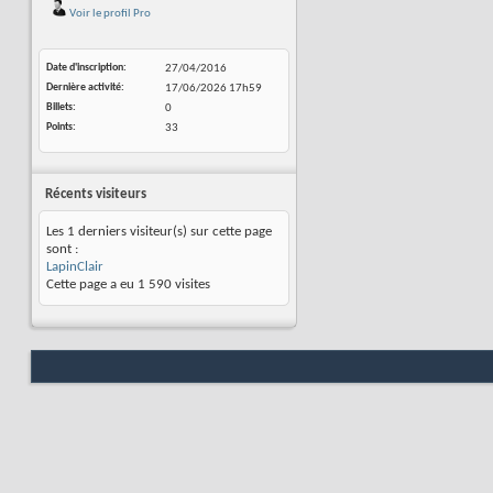
Voir le profil Pro
Date d'inscription
27/04/2016
Dernière activité
17/06/2026
17h59
Billets
0
Points
33
Récents visiteurs
Les 1 derniers visiteur(s) sur cette page
sont :
LapinClair
Cette page a eu
1 590
visites