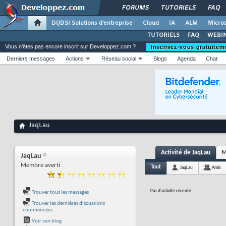
FORUMS
TUTORIELS
FAQ
DI/DSI Solutions d'entreprise
Cloud
IA
ALM
Micros
TUTORIELS
FAQ
WEBIN
Vous n'êtes pas encore inscrit sur Developpez.com ?
Inscrivez-vous gratuitem
Derniers messages
Actions
Réseau social
Blogs
Agenda
Chat
JaqLau
Activité de JaqLau
M
JaqLau
Membre averti
Tout
JaqLau
Amis
Pas d'activité récente
Trouver tous les messages
Trouver les dernières discussions
commencées
Voir son blog