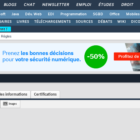
BLOGS
CHAT
NEWSLETTER
EMPLOI
ÉTUDES
DROIT
oft
Java
Dév. Web
EDI
Programmation
SGBD
Office
Mobiles
AIRES
LIVRES
TÉLÉCHARGEMENTS
SOURCES
DÉBATS
WIKI
DIC
ent !
Règles
es informations
Certifications
Images