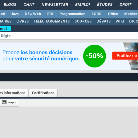
BLOGS
CHAT
NEWSLETTER
EMPLOI
ÉTUDES
DROIT
oft
Java
Dév. Web
EDI
Programmation
SGBD
Office
Mobiles
AIRES
LIVRES
TÉLÉCHARGEMENTS
SOURCES
DÉBATS
WIKI
DIC
ent !
Règles
s informations
Certifications
Images