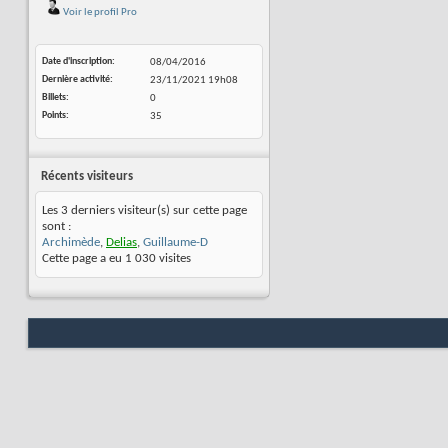
Voir le profil Pro
Date d'inscription
08/04/2016
Dernière activité
23/11/2021
19h08
Billets
0
Points
35
Récents visiteurs
Les 3 derniers visiteur(s) sur cette page
sont :
Archimède
,
Delias
,
Guillaume-D
Cette page a eu
1 030
visites