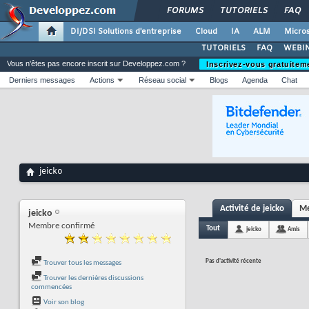
FORUMS
TUTORIELS
FAQ
DI/DSI Solutions d'entreprise
Cloud
IA
ALM
Micros
TUTORIELS
FAQ
WEBIN
Vous n'êtes pas encore inscrit sur Developpez.com ?
Inscrivez-vous gratuitem
Derniers messages
Actions
Réseau social
Blogs
Agenda
Chat
jeicko
Activité de jeicko
Me
jeicko
Membre confirmé
Tout
jeicko
Amis
Pas d'activité récente
Trouver tous les messages
Trouver les dernières discussions
commencées
Voir son blog