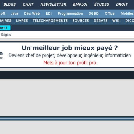
BLOGS
CHAT
NEWSLETTER
EMPLOI
ÉTUDES
DROIT
oft
Java
Dév. Web
EDI
Programmation
SGBD
Office
Mobiles
AIRES
LIVRES
TÉLÉCHARGEMENTS
SOURCES
DÉBATS
WIKI
DIC
ent !
Règles