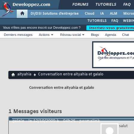
FORUMS
TUTORIELS
FAQ
DI/DSI Solutions d'entreprise
Cloud
IA
ALM
Micros
TUTORIELS
FAQ
WEBIN
Vous n'êtes pas encore inscrit sur Developpez.com ?
Inscrivez-vous gratuitem
Derniers messages
Actions
Réseau social
Blogs
Agenda
Chat
aityahia
Conversation entre aityahia et galalo
Conversation entre aityahia et galalo
1
Messages visiteurs
galalo
- le
12/10/2009 à
04h26
-
permalink
salut