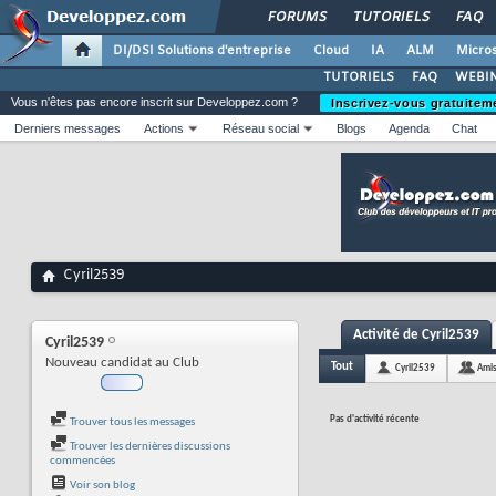
FORUMS
TUTORIELS
FAQ
DI/DSI Solutions d'entreprise
Cloud
IA
ALM
Micros
TUTORIELS
FAQ
WEBIN
Vous n'êtes pas encore inscrit sur Developpez.com ?
Inscrivez-vous gratuitem
Derniers messages
Actions
Réseau social
Blogs
Agenda
Chat
Cyril2539
Activité de Cyril2539
Cyril2539
Nouveau candidat au Club
Tout
Cyril2539
Ami
Pas d'activité récente
Trouver tous les messages
Trouver les dernières discussions
commencées
Voir son blog