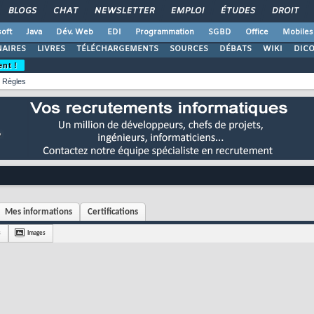
BLOGS
CHAT
NEWSLETTER
EMPLOI
ÉTUDES
DROIT
oft
Java
Dév. Web
EDI
Programmation
SGBD
Office
Mobiles
AIRES
LIVRES
TÉLÉCHARGEMENTS
SOURCES
DÉBATS
WIKI
DIC
ent !
Règles
Mes informations
Certifications
s
Images