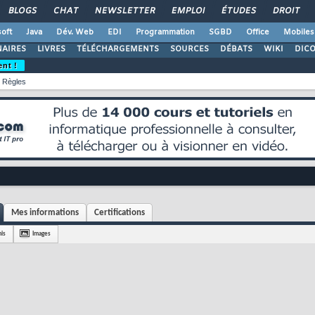
BLOGS
CHAT
NEWSLETTER
EMPLOI
ÉTUDES
DROIT
oft
Java
Dév. Web
EDI
Programmation
SGBD
Office
Mobiles
AIRES
LIVRES
TÉLÉCHARGEMENTS
SOURCES
DÉBATS
WIKI
DIC
ent !
Règles
Mes informations
Certifications
is
Images