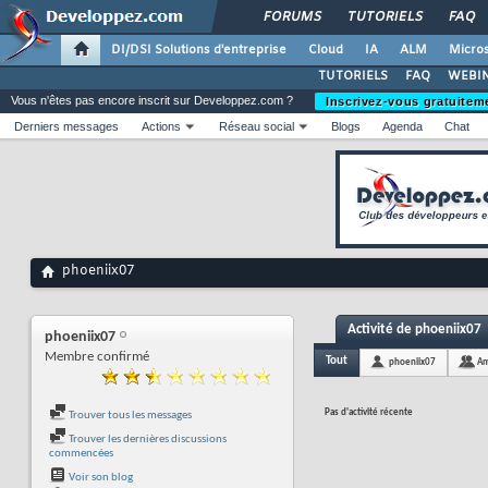
FORUMS
TUTORIELS
FAQ
DI/DSI Solutions d'entreprise
Cloud
IA
ALM
Micros
TUTORIELS
FAQ
WEBIN
Vous n'êtes pas encore inscrit sur Developpez.com ?
Inscrivez-vous gratuitem
Derniers messages
Actions
Réseau social
Blogs
Agenda
Chat
phoeniix07
Activité de phoeniix07
phoeniix07
Membre confirmé
Tout
phoeniix07
Am
Pas d'activité récente
Trouver tous les messages
Trouver les dernières discussions
commencées
Voir son blog