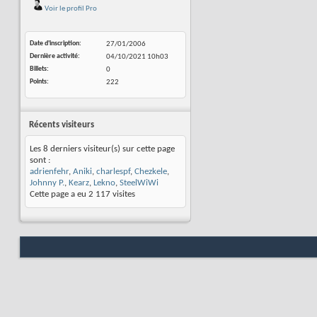
Voir le profil Pro
Date d'inscription
27/01/2006
Dernière activité
04/10/2021
10h03
Billets
0
Points
222
Récents visiteurs
Les 8 derniers visiteur(s) sur cette page
sont :
adrienfehr
,
Aniki
,
charlespf
,
Chezkele
,
Johnny P.
,
Kearz
,
Lekno
,
SteelWiWi
Cette page a eu
2 117
visites