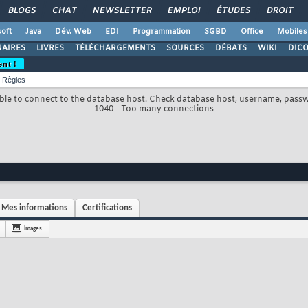
BLOGS
CHAT
NEWSLETTER
EMPLOI
ÉTUDES
DROIT
oft
Java
Dév. Web
EDI
Programmation
SGBD
Office
Mobiles
AIRES
LIVRES
TÉLÉCHARGEMENTS
SOURCES
DÉBATS
WIKI
DIC
ent !
Règles
le to connect to the database host. Check database host, username, pass
1040 - Too many connections
Mes informations
Certifications
Images