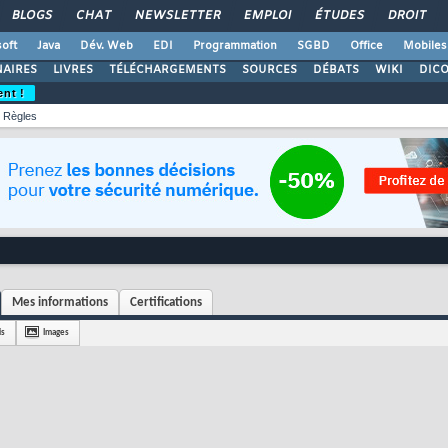
BLOGS
CHAT
NEWSLETTER
EMPLOI
ÉTUDES
DROIT
oft
Java
Dév. Web
EDI
Programmation
SGBD
Office
Mobiles
AIRES
LIVRES
TÉLÉCHARGEMENTS
SOURCES
DÉBATS
WIKI
DIC
ent !
Règles
Mes informations
Certifications
is
Images