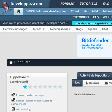
FORUMS
TUTORIELS
FAQ
DI/DSI Solutions d'entreprise
Cloud
IA
ALM
Micros
TUTORIELS
FAQ
WEBIN
Vous n'êtes pas encore inscrit sur Developpez.com ?
Inscrivez-vous gratuitem
Derniers messages
Actions
Réseau social
Blogs
Agenda
Chat
HippoBaro
Activité de HippoBaro
HippoBaro
Membre actif
Tout
HippoBaro
Am
Pas d'activité récente
Trouver tous les messages
Trouver les dernières discussions
commencées
Voir son blog