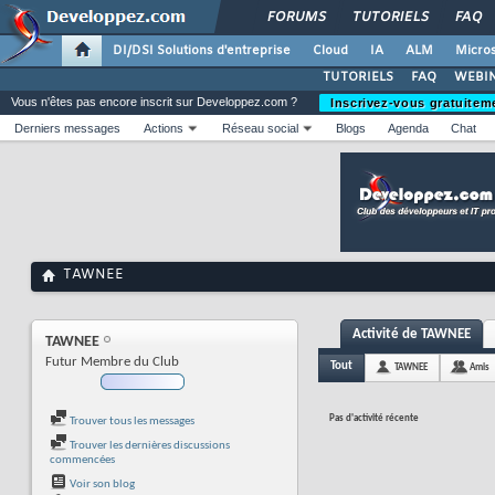
FORUMS
TUTORIELS
FAQ
DI/DSI Solutions d'entreprise
Cloud
IA
ALM
Micros
TUTORIELS
FAQ
WEBIN
Vous n'êtes pas encore inscrit sur Developpez.com ?
Inscrivez-vous gratuitem
Derniers messages
Actions
Réseau social
Blogs
Agenda
Chat
TAWNEE
Activité de TAWNEE
TAWNEE
Futur Membre du Club
Tout
TAWNEE
Amis
Pas d'activité récente
Trouver tous les messages
Trouver les dernières discussions
commencées
Voir son blog