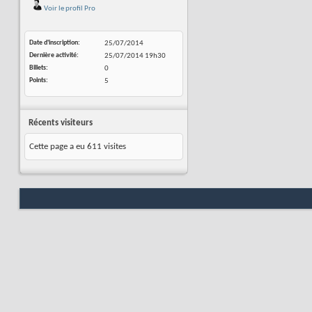
Voir le profil Pro
Date d'inscription
25/07/2014
Dernière activité
25/07/2014
19h30
Billets
0
Points
5
Récents visiteurs
Cette page a eu
611
visites