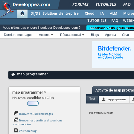
FORUMS
TUTORIELS
FAQ
DI/DSI Solutions d'entreprise
Cloud
IA
ALM
Micros
TUTORIELS
FAQ
WEBIN
Vous n'êtes pas encore inscrit sur Developpez.com ?
Inscrivez-vous gratuitem
Derniers messages
Actions
Réseau social
Blogs
Agenda
Chat
map programmer
Activité de map progr
map programmer
Nouveau candidat au Club
Tout
map programmer
Pas d'activité récente
Trouver tous les messages
Trouver les dernières discussions
commencées
Voir son blog