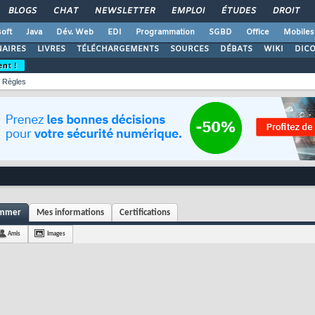
BLOGS
CHAT
NEWSLETTER
EMPLOI
ÉTUDES
DROIT
oft
Java
Dév. Web
EDI
Programmation
SGBD
Office
Mobiles
AIRES
LIVRES
TÉLÉCHARGEMENTS
SOURCES
DÉBATS
WIKI
DIC
ent !
Règles
ammer
Mes informations
Certifications
Amis
Images