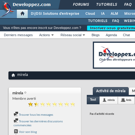
FORUMS
TUTORIELS
FAQ
DI/DSI Solutions d'entreprise
Cloud
IA
ALM
Micros
TUTORIELS
FAQ
WEBIN
Vous n'êtes pas encore inscrit sur Developpez.com ?
Inscrivez-vous gratuitem
Derniers messages
Actions
Réseau social
Blogs
Agenda
Chat
mirela
Activité de mirela
M
mirela
Membre averti
Tout
mirela
Amis
Pas d'activité récente
Trouver tous les messages
Trouver les dernières discussions
commencées
Voir son blog