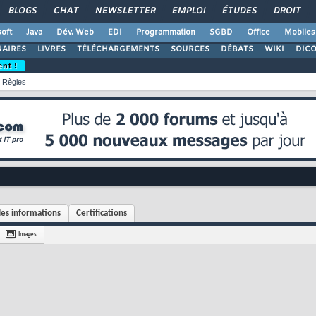
BLOGS
CHAT
NEWSLETTER
EMPLOI
ÉTUDES
DROIT
oft
Java
Dév. Web
EDI
Programmation
SGBD
Office
Mobiles
AIRES
LIVRES
TÉLÉCHARGEMENTS
SOURCES
DÉBATS
WIKI
DIC
ent !
Règles
es informations
Certifications
Images