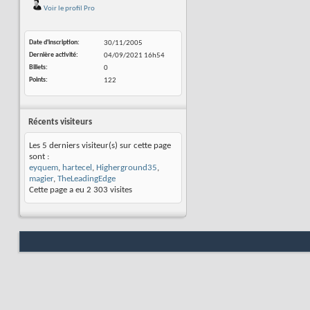
Voir le profil Pro
Date d'inscription
30/11/2005
Dernière activité
04/09/2021
16h54
Billets
0
Points
122
Récents visiteurs
Les 5 derniers visiteur(s) sur cette page
sont :
eyquem
,
hartecel
,
Higherground35
,
magier
,
TheLeadingEdge
Cette page a eu
2 303
visites