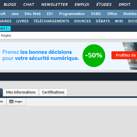
BLOGS
CHAT
NEWSLETTER
EMPLOI
ÉTUDES
DROIT
oft
Java
Dév. Web
EDI
Programmation
SGBD
Office
Mobiles
AIRES
LIVRES
TÉLÉCHARGEMENTS
SOURCES
DÉBATS
WIKI
DIC
ent !
Règles
Mes informations
Certifications
mis
Images