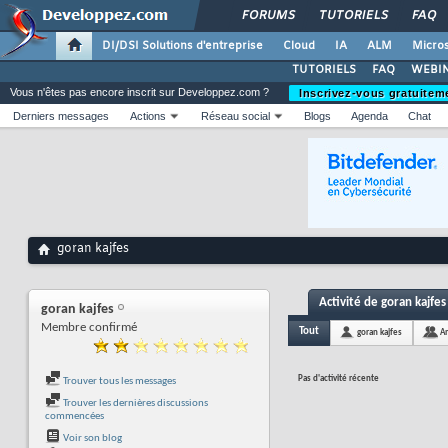
FORUMS
TUTORIELS
FAQ
DI/DSI Solutions d'entreprise
Cloud
IA
ALM
Micros
TUTORIELS
FAQ
WEBIN
Vous n'êtes pas encore inscrit sur Developpez.com ?
Inscrivez-vous gratuitem
Derniers messages
Actions
Réseau social
Blogs
Agenda
Chat
goran kajfes
Activité de goran kajfes
goran kajfes
Membre confirmé
Tout
goran kajfes
A
Pas d'activité récente
Trouver tous les messages
Trouver les dernières discussions
commencées
Voir son blog