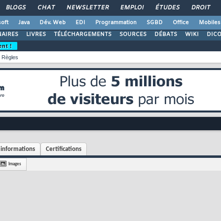
BLOGS
CHAT
NEWSLETTER
EMPLOI
ÉTUDES
DROIT
oft
Java
Dév. Web
EDI
Programmation
SGBD
Office
Mobiles
AIRES
LIVRES
TÉLÉCHARGEMENTS
SOURCES
DÉBATS
WIKI
DIC
ent !
Règles
informations
Certifications
Images