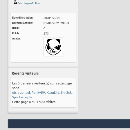
Voir le profil Pro
Date d'inscription
30/04/2014
Dernière activité
01/06/2021
23h53
Billets
0
Points
273
Avatar
Récents visiteurs
Les 5 derniers visiteur(s) sur cette page
sont :
ets_raphael
,
Funky89
,
KazuLife
,
Shr3ck
,
Spartacusply
Cette page a eu
1 923
visites