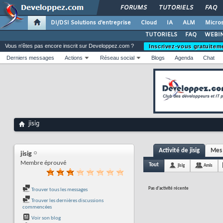
FORUMS
TUTORIELS
FAQ
DI/DSI Solutions d'entreprise
Cloud
IA
ALM
Micros
TUTORIELS
FAQ
WEBIN
Vous n'êtes pas encore inscrit sur Developpez.com ?
Inscrivez-vous gratuitem
Derniers messages
Actions
Réseau social
Blogs
Agenda
Chat
jisig
Activité de jisig
Mes 
jisig
Membre éprouvé
Tout
jisig
Amis
Pas d'activité récente
Trouver tous les messages
Trouver les dernières discussions
commencées
Voir son blog