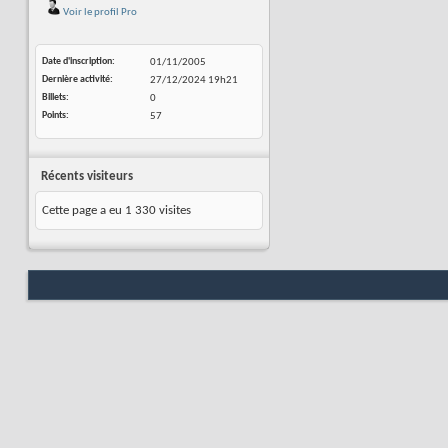
Voir le profil Pro
Date d'inscription
01/11/2005
Dernière activité
27/12/2024
19h21
Billets
0
Points
57
Récents visiteurs
Cette page a eu
1 330
visites