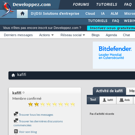
FORUMS
TUTORIELS
FAQ
DI/DSI Solutions d'entreprise
Cloud
IA
ALM
Micros
TUTORIELS
FAQ
WEBIN
Vous n'êtes pas encore inscrit sur Developpez.com ?
Inscrivez-vous gratuitem
Derniers messages
Actions
Réseau social
Blogs
Agenda
Chat
kafifi
Activité de kafifi
Mes
kafifi
Membre confirmé
Tout
kafifi
Amis
Pas d'activité récente
Trouver tous les messages
Trouver les dernières discussions
commencées
Voir son blog