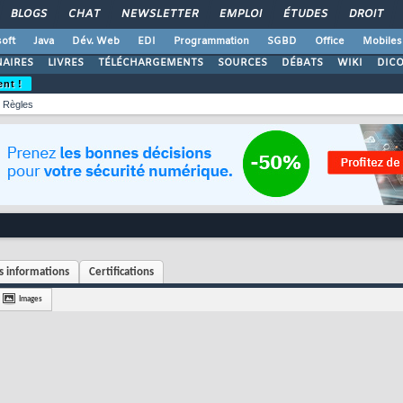
BLOGS
CHAT
NEWSLETTER
EMPLOI
ÉTUDES
DROIT
oft
Java
Dév. Web
EDI
Programmation
SGBD
Office
Mobiles
AIRES
LIVRES
TÉLÉCHARGEMENTS
SOURCES
DÉBATS
WIKI
DIC
ent !
Règles
 informations
Certifications
Images