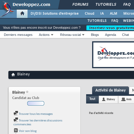
FORUMS
TUTORIELS
FAQ
DI/DSI Solutions d'entreprise
Cloud
IA
ALM
Micros
TUTORIELS
FAQ
WEBIN
Vous n'êtes pas encore inscrit sur Developpez.com ?
Inscrivez-vous gratuitem
Derniers messages
Actions
Réseau social
Blogs
Agenda
Chat
Blainey
Activité de Blainey
M
Blainey
Candidat au Club
Tout
Blainey
Amis
Pas d'activité récente
Trouver tous les messages
Trouver les dernières discussions
commencées
Voir son blog