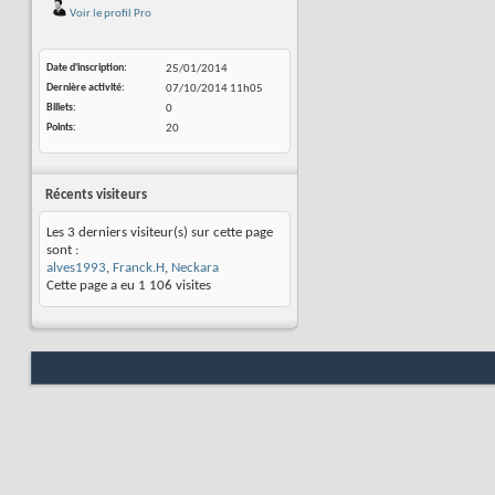
Voir le profil Pro
Date d'inscription
25/01/2014
Dernière activité
07/10/2014
11h05
Billets
0
Points
20
Récents visiteurs
Les 3 derniers visiteur(s) sur cette page
sont :
alves1993
,
Franck.H
,
Neckara
Cette page a eu
1 106
visites