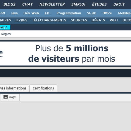
BLOGS
CHAT
NEWSLETTER
EMPLOI
ÉTUDES
DROIT
oft
Java
Dév. Web
EDI
Programmation
SGBD
Office
Mobiles
AIRES
LIVRES
TÉLÉCHARGEMENTS
SOURCES
DÉBATS
WIKI
DIC
ent !
Règles
es informations
Certifications
Images