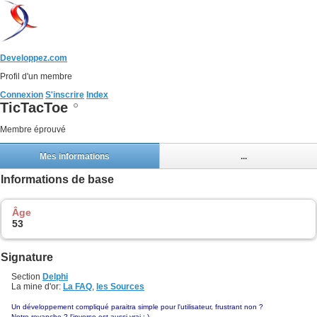
Developpez.com
Profil d'un membre
Connexion
S'inscrire
Index
TicTacToe
Membre éprouvé
Mes informations
...
Informations de base
Âge
53
Signature
Section
Delphi
La mine d'or:
La FAQ
,
les Sources
Un développement compliqué paraitra simple pour l'utilisateur, frustrant non ?
Notre revanche ? l'inverse est aussi vrai ;-)