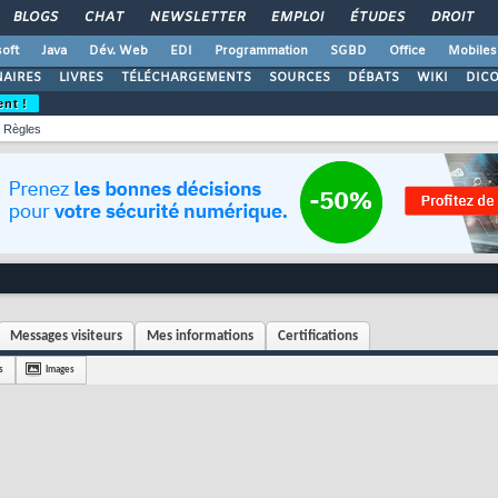
BLOGS
CHAT
NEWSLETTER
EMPLOI
ÉTUDES
DROIT
oft
Java
Dév. Web
EDI
Programmation
SGBD
Office
Mobiles
AIRES
LIVRES
TÉLÉCHARGEMENTS
SOURCES
DÉBATS
WIKI
DIC
ent !
Règles
Messages visiteurs
Mes informations
Certifications
s
Images