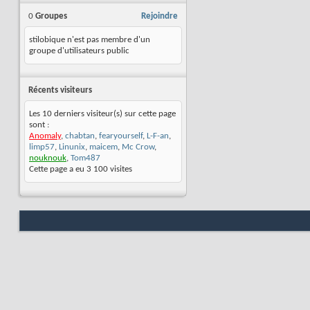
0
Groupes
Rejoindre
stilobique n'est pas membre d'un
groupe d'utilisateurs public
Récents visiteurs
Les 10 derniers visiteur(s) sur cette page
sont :
Anomaly
,
chabtan
,
fearyourself
,
L-F-an
,
limp57
,
Linunix
,
maicem
,
Mc Crow
,
nouknouk
,
Tom487
Cette page a eu
3 100
visites