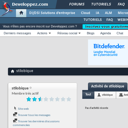
FORUMS
TUTORIELS
FAQ
DI/DSI Solutions d'entreprise
Cloud
IA
ALM
Micros
TUTORIELS
FAQ
WEBIN
Vous n'êtes pas encore inscrit sur Developpez.com ?
Inscrivez-vous gratuitem
Derniers messages
Actions
Réseau social
Blogs
Agenda
Chat
stilobique
Activité de stilobique
stilobique
Membre très actif
Tout
stilobique
Ami
Pas d'activité récente
Site web
Trouver tous les messages
Trouver les dernières discussions
commencées