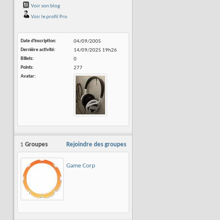
Voir son blog
Voir le profil Pro
Date d'inscription
04/09/2005
Dernière activité
14/09/2025
19h26
Billets
0
Points
277
Avatar
1
Groupes
Rejoindre des groupes
Game Corp