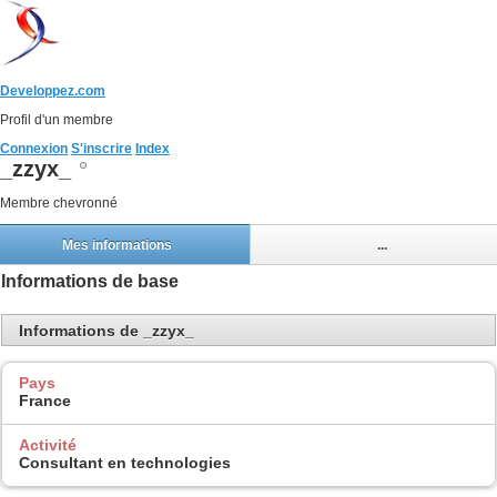
Developpez.com
Profil d'un membre
Connexion
S'inscrire
Index
_zzyx_
Membre chevronné
Mes informations
...
Informations de base
Informations de _zzyx_
Pays
France
Activité
Consultant en technologies