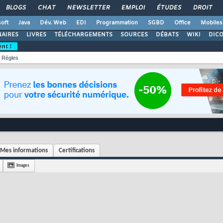
BLOGS
CHAT
NEWSLETTER
EMPLOI
ÉTUDES
DROIT
oft
Java
Dév. Web
EDI
Programmation
SGBD
Office
Mobiles
AIRES
LIVRES
TÉLÉCHARGEMENTS
SOURCES
DÉBATS
WIKI
DIC
ent !
Règles
Mes informations
Certifications
Images