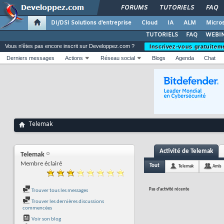
FORUMS
TUTORIELS
FAQ
DI/DSI Solutions d'entreprise
Cloud
IA
ALM
Micros
TUTORIELS
FAQ
WEBIN
Vous n'êtes pas encore inscrit sur Developpez.com ?
Inscrivez-vous gratuitem
Derniers messages
Actions
Réseau social
Blogs
Agenda
Chat
Telemak
Activité de Telemak
Telemak
Membre éclairé
Tout
Telemak
Amis
Pas d'activité récente
Trouver tous les messages
Trouver les dernières discussions
commencées
Voir son blog