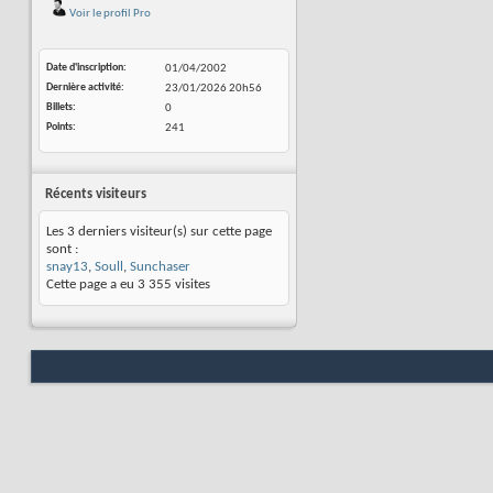
Voir le profil Pro
Date d'inscription
01/04/2002
Dernière activité
23/01/2026
20h56
Billets
0
Points
241
Récents visiteurs
Les 3 derniers visiteur(s) sur cette page
sont :
snay13
,
Soull
,
Sunchaser
Cette page a eu
3 355
visites