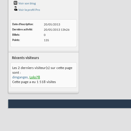
Voir son blog
Voir le profil Pro
Date d'inscription
20/05/2013
Dernière activité
20/05/2013
13h26
Billets
0
Points
135
Récents visiteurs
Les 2 derniers visiteur(s) sur cette page
sont :
dmganges
,
Lolo78
Cette page a eu
1 518
visites