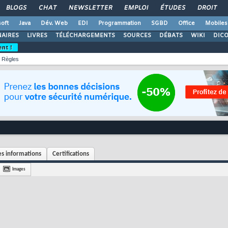
BLOGS
CHAT
NEWSLETTER
EMPLOI
ÉTUDES
DROIT
oft
Java
Dév. Web
EDI
Programmation
SGBD
Office
Mobiles
AIRES
LIVRES
TÉLÉCHARGEMENTS
SOURCES
DÉBATS
WIKI
DIC
ent !
Règles
s informations
Certifications
Images