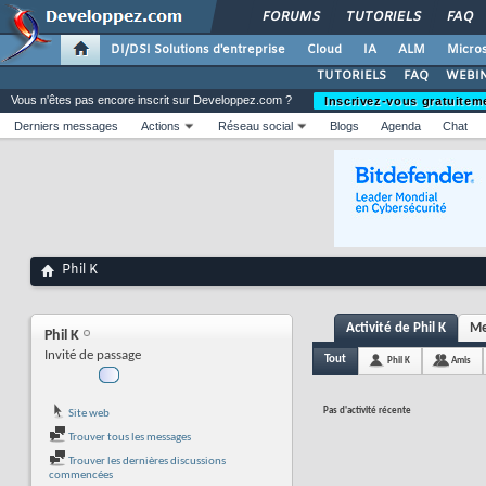
FORUMS
TUTORIELS
FAQ
DI/DSI Solutions d'entreprise
Cloud
IA
ALM
Micros
TUTORIELS
FAQ
WEBIN
Vous n'êtes pas encore inscrit sur Developpez.com ?
Inscrivez-vous gratuitem
Derniers messages
Actions
Réseau social
Blogs
Agenda
Chat
Phil K
Activité de Phil K
Me
Phil K
Invité de passage
Tout
Phil K
Amis
Pas d'activité récente
Site web
Trouver tous les messages
Trouver les dernières discussions
commencées