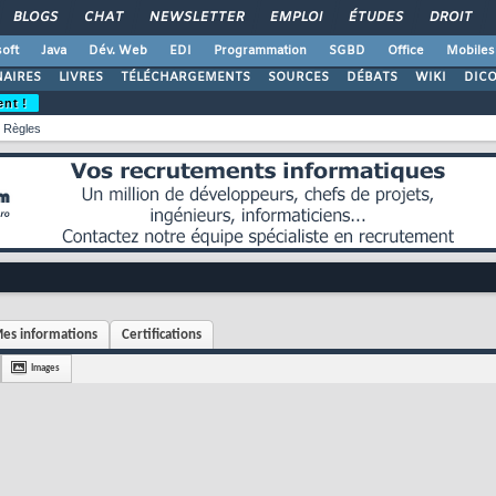
BLOGS
CHAT
NEWSLETTER
EMPLOI
ÉTUDES
DROIT
oft
Java
Dév. Web
EDI
Programmation
SGBD
Office
Mobiles
AIRES
LIVRES
TÉLÉCHARGEMENTS
SOURCES
DÉBATS
WIKI
DIC
ent !
Règles
es informations
Certifications
Images