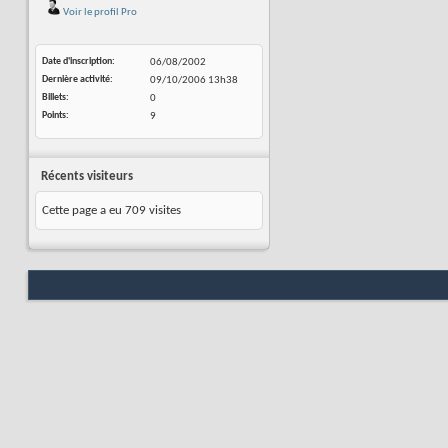
Voir le profil Pro
Date d'inscription
06/08/2002
Dernière activité
09/10/2006
13h38
Billets
0
Points
9
Récents visiteurs
Cette page a eu
709
visites