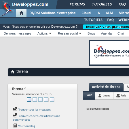
FORUMS
TUTORIELS
FAQ
DI/DSI Solutions d'entreprise
Cloud
IA
ALM
Micros
TUTORIELS
FAQ
WEBIN
Vous n'êtes pas encore inscrit sur Developpez.com ?
Inscrivez-vous gratuitem
Derniers messages
Actions
Réseau social
Blogs
Agenda
Chat
threna
Activité de threna
M
threna
Nouveau membre du Club
Tout
threna
Amis
Pas d'activité récente
Trouver tous les messages
Trouver les dernières discussions
commencées
Voir son blog